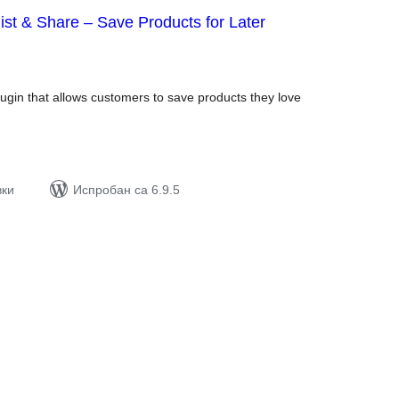
st & Share – Save Products for Later
упних
цена
plugin that allows customers to save products they love
вки
Испробан са 6.9.5