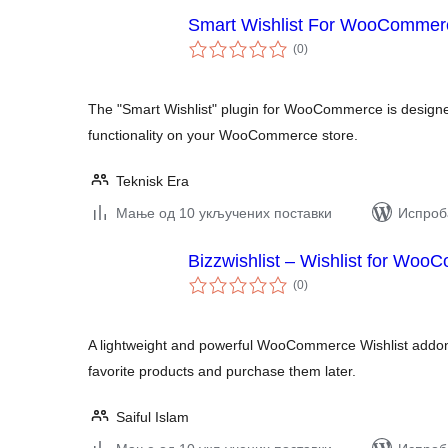
Smart Wishlist For WooCommer
укупних
(0
)
оцена
The "Smart Wishlist" plugin for WooCommerce is designe
functionality on your WooCommerce store.
Teknisk Era
Мање од 10 укључених поставки
Испроба
Bizzwishlist – Wishlist for Wo
укупних
(0
)
оцена
A lightweight and powerful WooCommerce Wishlist addon.
favorite products and purchase them later.
Saiful Islam