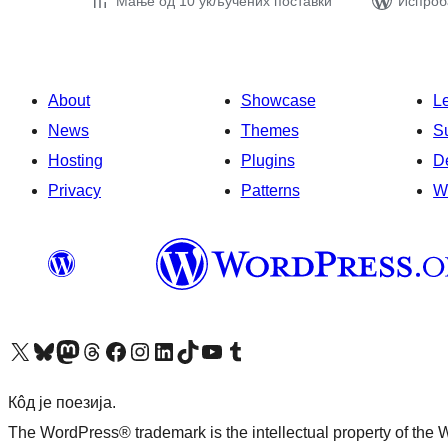
Мање од 10 укључених поставки
Испроба
About
Showcase
L
News
Themes
S
Hosting
Plugins
D
Privacy
Patterns
W
Visit our X (formerly Twitter) account
Посетите наш Bluesky налог
Visit our Mastodon account
Посетите наш налог на Threads-у
Visit our Facebook page
Посетите наш Инстаграм налог
Visit our LinkedIn account
Посетите наш TikTok налог
Visit our YouTube channel
Посетите наш Tumblr налог
Кôд је поезија.
The WordPress® trademark is the intellectual property of the