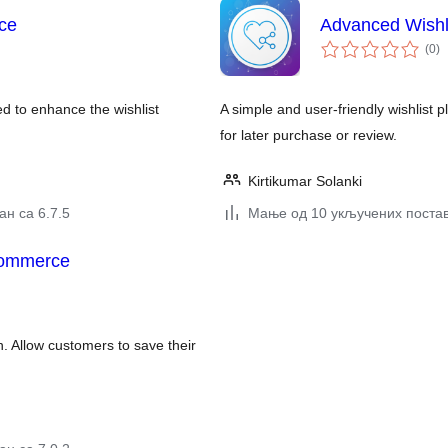
ce
Advanced Wishli
ук
(0
)
о
d to enhance the wishlist
A simple and user-friendly wishlist 
for later purchase or review.
Kirtikumar Solanki
н са 6.7.5
Мање од 10 укључених поста
oCommerce
 Allow customers to save their