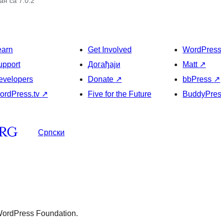
н са 7.0.2
earn
Get Involved
WordPres
upport
Догађаји
Matt
↗
evelopers
Donate
↗
bbPress
↗
ordPress.tv
↗
Five for the Future
BuddyPre
Српски
 WordPress Foundation.