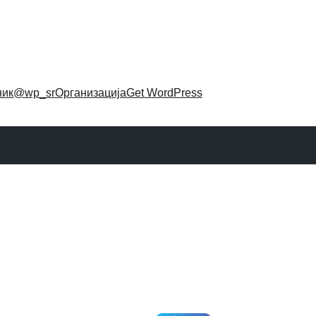
ник
@wp_sr
Организација
Get WordPress