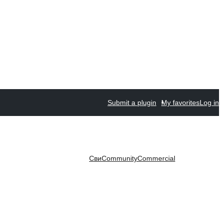
Submit a plugin
My favorites
Log in
Сви
Community
Commercial