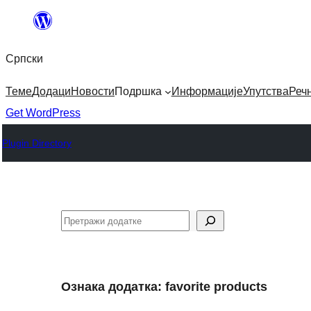
Скочи
на
Српски
садржај
Теме
Додаци
Новости
Подршка
Информације
Упутства
Реч
Get WordPress
Plugin Directory
Претрага
Ознака додатка:
favorite products