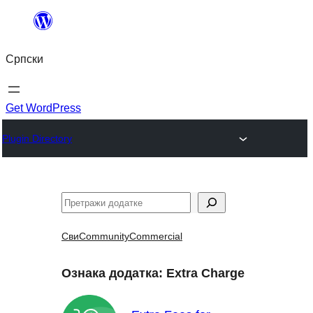
Скочи
на
Српски
садржај
Get WordPress
Plugin Directory
Претрага
Сви
Community
Commercial
Ознака додатка:
Extra Charge