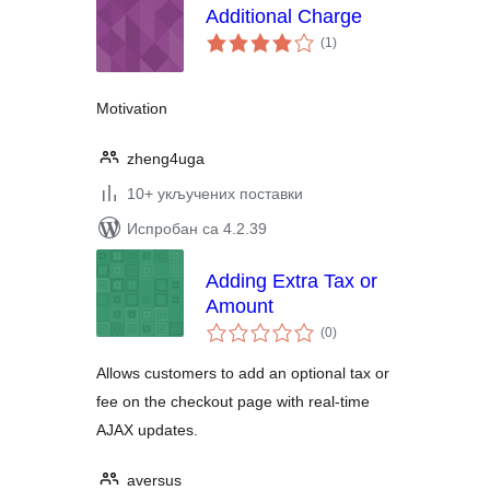
Additional Charge
укупних
(1
)
оцена
Motivation
zheng4uga
10+ укључених поставки
Испробан са 4.2.39
Adding Extra Tax or
Amount
укупних
(0
)
оцена
Allows customers to add an optional tax or
fee on the checkout page with real-time
AJAX updates.
aversus