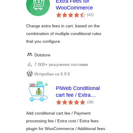
Extra Fees for
WooCommerce
укупних
(42
)
оцена
Charge extra fees in cart, based on the
combination of multiple conditional rules
that you configure.
Dotstore
7.000+ укључених поставки
Испробан са 6.9.6
PiWeb Conditional
cart fee / Extra
укупних
charge rule for
(38
)
оцена
WooCommerce
Add conditional cart fee / Payment
processing fee / Extra cost / Extra fees
plugin for WooCommerce / Additional fees