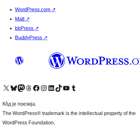
WordPress.com
↗
Matt
↗
bbPress
↗
BuddyPress
↗
Visit our X (formerly Twitter) account
Посетите наш Bluesky налог
Visit our Mastodon account
Посетите наш налог на Threads-у
Visit our Facebook page
Посетите наш Инстаграм налог
Visit our LinkedIn account
Посетите наш TikTok налог
Visit our YouTube channel
Посетите наш Tumblr налог
Кôд је поезија.
The WordPress® trademark is the intellectual property of the
WordPress Foundation.