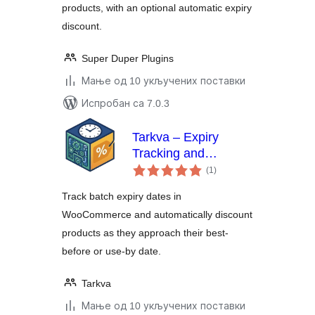
products, with an optional automatic expiry
discount.
Super Duper Plugins
Мање од 10 укључених поставки
Испробан са 7.0.3
Tarkva – Expiry
Tracking and
укупних
Discount Engine
(1
)
оцена
Track batch expiry dates in
WooCommerce and automatically discount
products as they approach their best-
before or use-by date.
Tarkva
Мање од 10 укључених поставки