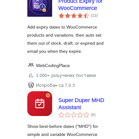
Product Expiry for
WooCommerce
укупних
(13
)
оцена
Add expiry dates to WooCommerce
products and variations, then auto set
them out of stock, draft, or expired and
email you when they expire.
WebCodingPlace
1.000+ укључених поставки
Испробан са 7.0.3
Super Duper MHD
Assistant
укупних
(0
)
оцена
Show best-before dates ("MHD") for
simple and variable WooCommerce