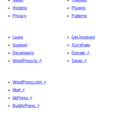
News
Themes
Hosting
Plugins
Privacy
Patterns
Learn
Get Involved
Support
Догађаји
Developers
Donate
↗
WordPress.tv
↗
Swag
↗
WordPress.com
↗
Matt
↗
bbPress
↗
BuddyPress
↗