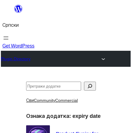
Скочи
на
Српски
садржај
Get WordPress
Plugin Directory
Претрага
Сви
Community
Commercial
Ознака додатка:
expiry date