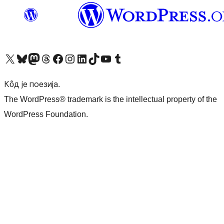
Visit our X (formerly Twitter) account
Посетите наш Bluesky налог
Visit our Mastodon account
Посетите наш налог на Threads-у
Visit our Facebook page
Посетите наш Инстаграм налог
Visit our LinkedIn account
Посетите наш TikTok налог
Visit our YouTube channel
Посетите наш Tumblr налог
Кôд је поезија.
The WordPress® trademark is the intellectual property of the
WordPress Foundation.