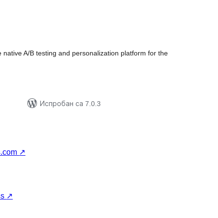
купних
цена
 native A/B testing and personalization platform for the
Испробан са 7.0.3
s.com
↗
ss
↗