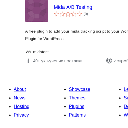
Mida A/B Testing
укупних
(0
)
оцена
A free plugin to add your mida tracking script to your Wor
Plugin for WordPress.
midatest
40+ укључених поставки
Испроб
About
Showcase
L
News
Themes
S
Hosting
Plugins
D
Privacy
Patterns
W