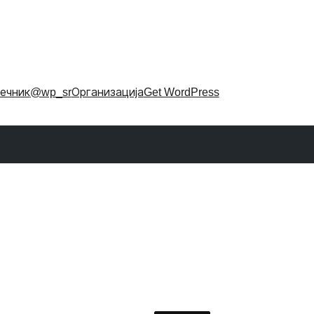
ечник
@wp_sr
Организација
Get WordPress