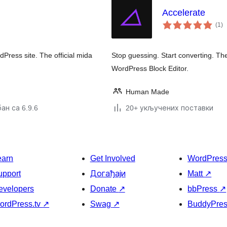
Accelerate
у
(1
)
о
dPress site. The official mida
Stop guessing. Start converting. The
WordPress Block Editor.
Human Made
ан са 6.9.6
20+ укључених поставки
earn
Get Involved
WordPres
upport
Догађаји
Matt
↗
evelopers
Donate
↗
bbPress
↗
ordPress.tv
↗
Swag
↗
BuddyPre