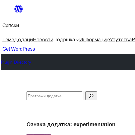
Скочи
на
Српски
садржај
Теме
Додаци
Новости
Подршка
Информације
Упутства
Р
Get WordPress
Plugin Directory
Претрага
Ознака додатка:
experimentation