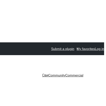
Submit a plugin
My favorites
Log in
Сви
Community
Commercial