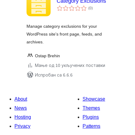
Category Exclusions
укупних
(0
)
оцена
Manage category exclusions for your
WordPress site's front page, feeds, and
archives.
Ostap Brehin
Мање од 10 укључених поставки
Испробан са 6.6.6
About
Showcase
News
Themes
Hosting
Plugins
Privacy
Patterns