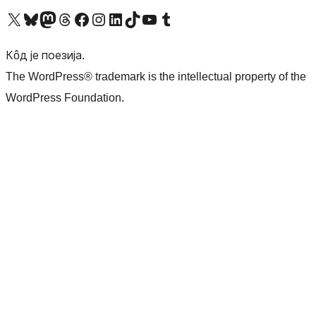
Visit our X (formerly Twitter) account
Посетите наш Bluesky налог
Visit our Mastodon account
Посетите наш налог на Threads-у
Visit our Facebook page
Посетите наш Инстаграм налог
Visit our LinkedIn account
Посетите наш TikTok налог
Visit our YouTube channel
Посетите наш Tumblr налог
Кôд је поезија.
The WordPress® trademark is the intellectual property of the
WordPress Foundation.