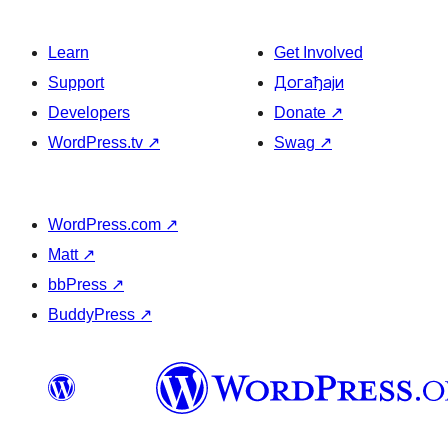
Learn
Get Involved
Support
Догађаји
Developers
Donate
↗
WordPress.tv
↗
Swag
↗
WordPress.com
↗
Matt
↗
bbPress
↗
BuddyPress
↗