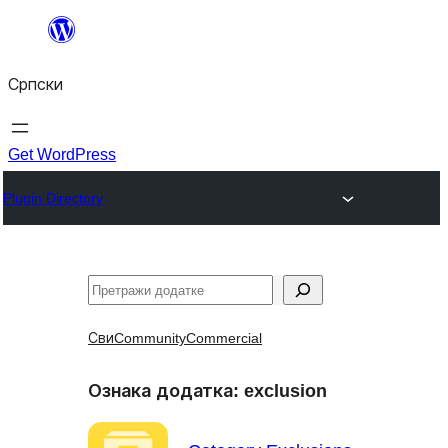
Скочи
на
Српски
садржај
Get WordPress
Plugin Directory
Претрага
Сви
Community
Commercial
Ознака додатка:
exclusion