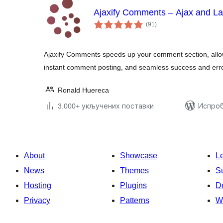
Ajaxify Comments – Ajax and L
укупних
(91
)
оцена
Ajaxify Comments speeds up your comment section, allo
instant comment posting, and seamless success and er
Ronald Huereca
3.000+ укључених поставки
Испроб
About
Showcase
L
News
Themes
S
Hosting
Plugins
D
Privacy
Patterns
W