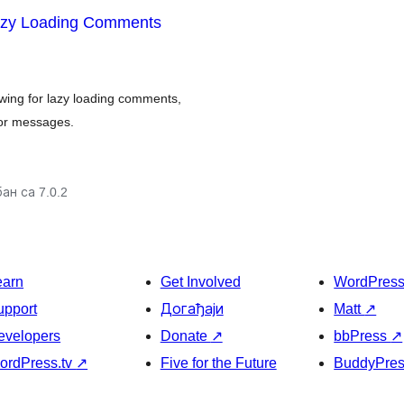
azy Loading Comments
wing for lazy loading comments,
ror messages.
ан са 7.0.2
earn
Get Involved
WordPres
upport
Догађаји
Matt
↗
evelopers
Donate
↗
bbPress
↗
ordPress.tv
↗
Five for the Future
BuddyPre