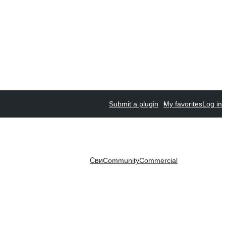
Submit a plugin
My favorites
Log in
Сви
Community
Commercial