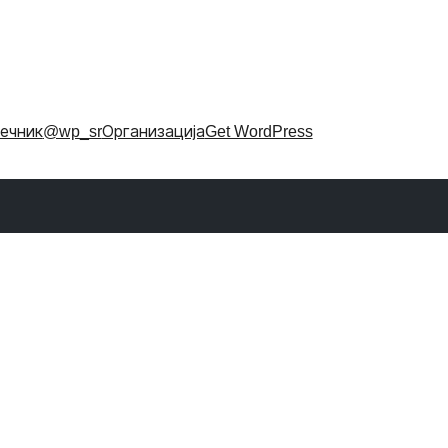
ечник
@wp_sr
Организација
Get WordPress