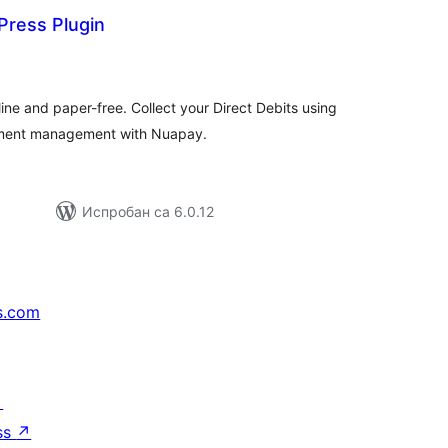
ress Plugin
упних
цена
e and paper-free. Collect your Direct Debits using
yment management with Nuapay.
Испробан са 6.0.12
s.com
↗
ss
↗