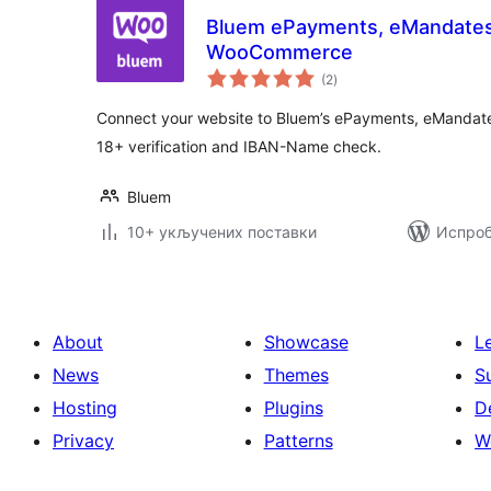
Bluem ePayments, eMandates 
WooCommerce
укупних
(2
)
оцена
Connect your website to Bluem’s ePayments, eMandates
18+ verification and IBAN-Name check.
Bluem
10+ укључених поставки
Испроб
About
Showcase
L
News
Themes
S
Hosting
Plugins
D
Privacy
Patterns
W