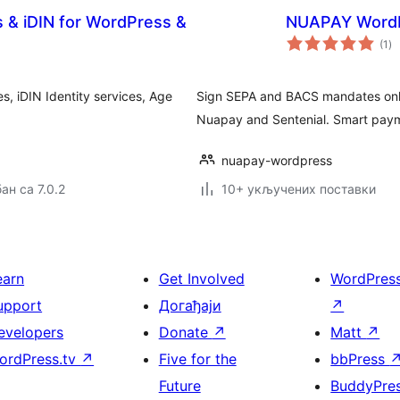
& iDIN for WordPress &
NUAPAY WordP
ук
(1
)
о
, iDIN Identity services, Age
Sign SEPA and BACS mandates onlin
Nuapay and Sentenial. Smart pa
nuapay-wordpress
ан са 7.0.2
10+ укључених поставки
earn
Get Involved
WordPres
upport
Догађаји
↗
evelopers
Donate
↗
Matt
↗
ordPress.tv
↗
Five for the
bbPress
Future
BuddyPre