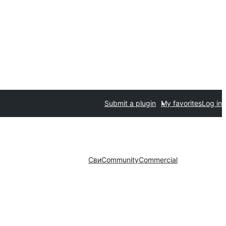
Submit a plugin
My favorites
Log in
Сви
Community
Commercial