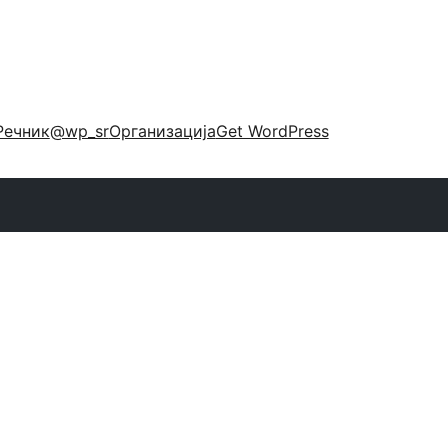
Речник
@wp_sr
Организација
Get WordPress