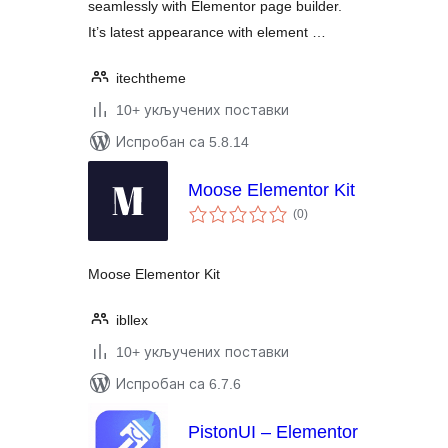
seamlessly with Elementor page builder.
It’s latest appearance with element …
itechtheme
10+ укључених поставки
Испробан са 5.8.14
Moose Elementor Kit
укупних
(0
)
оцена
Moose Elementor Kit
ibllex
10+ укључених поставки
Испробан са 6.7.6
PistonUI – Elementor