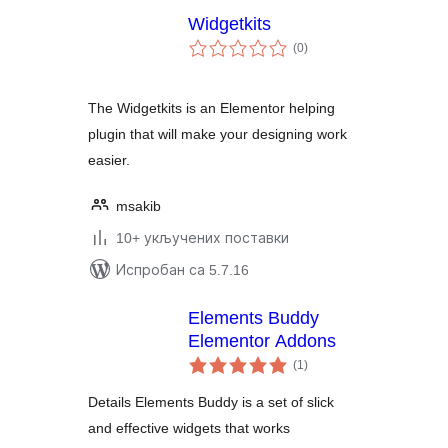
Widgetkits
укупних
(0
)
оцена
The Widgetkits is an Elementor helping
plugin that will make your designing work
easier.
msakib
10+ укључених поставки
Испробан са 5.7.16
Elements Buddy
Elementor Addons
укупних
(1
)
оцена
Details Elements Buddy is a set of slick
and effective widgets that works