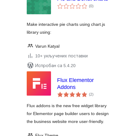
укупних
(0
)
оцена
Make interactive pie charts using chart.js
library using:
Varun Katyal
10+ укључених поставки
Испробан са 5.4.20
Flux Elementor
Addons
укупних
(2
)
оцена
Flux addons is the new free widget library
for Elementor page builder users to design
the business website more user-friendly.
Flux Theme