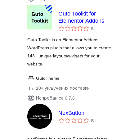
Guto Toolkit for
Elementor Addons
укупних
(0
)
оцена
Guto Toolkit is an Elementor Addons
WordPress plugin that allows you to create
143+ unique layouts/widgets for your
website.
GutoTheme
10+ укључених поставки
Испробан са 6.7.6
NexButton
укупних
(0
)
оцена