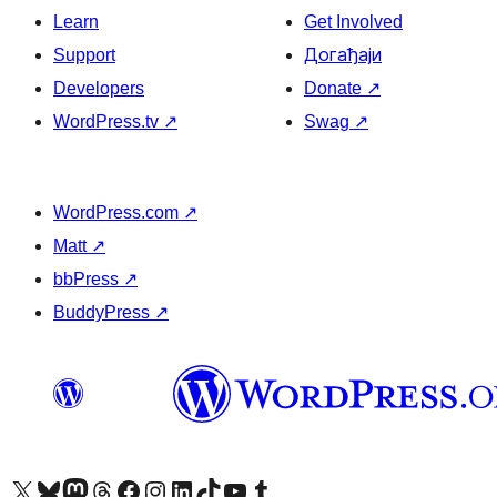
Learn
Get Involved
Support
Догађаји
Developers
Donate
↗
WordPress.tv
↗
Swag
↗
WordPress.com
↗
Matt
↗
bbPress
↗
BuddyPress
↗
Visit our X (formerly Twitter) account
Посетите наш Bluesky налог
Visit our Mastodon account
Посетите наш налог на Threads-у
Visit our Facebook page
Посетите наш Инстаграм налог
Visit our LinkedIn account
Посетите наш TikTok налог
Visit our YouTube channel
Посетите наш Tumblr налог