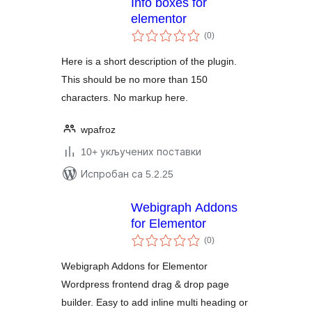
Info boxes for
elementor
укупних
(0
)
оцена
Here is a short description of the plugin.
This should be no more than 150
characters. No markup here.
wpafroz
10+ укључених поставки
Испробан са 5.2.25
Webigraph Addons
for Elementor
укупних
(0
)
оцена
Webigraph Addons for Elementor
Wordpress frontend drag & drop page
builder. Easy to add inline multi heading or