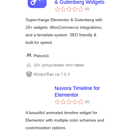
& Gutenberg Widgets
укупних
(0
)
оцена
Supercharge Elementor & Gutenberg with
25+ widgets, WooCommerce integrations,
and a template system. SEO friendly &
built for speed.
PistonUi
10+ укључених поставки
Испробан са 7.0.3
Nuvora Timeline for
Elementor
укупних
(0
)
оцена
A beautiful animated timeline widget for
Elementor with multiple color schemes and
customization options.