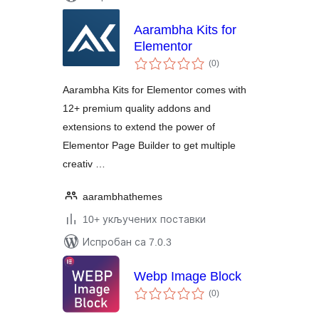
Aarambha Kits for
Elementor
укупних
(0
)
оцена
Aarambha Kits for Elementor comes with
12+ premium quality addons and
extensions to extend the power of
Elementor Page Builder to get multiple
creativ …
aarambhathemes
10+ укључених поставки
Испробан са 7.0.3
Webp Image Block
укупних
(0
)
оцена