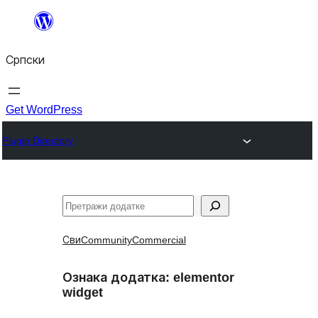
Скочи
на
Српски
садржај
Get WordPress
Plugin Directory
Претрага
Сви
Community
Commercial
Ознака додатка:
elementor
widget