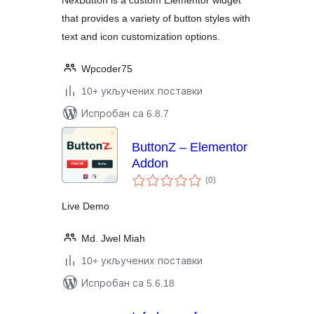
NexButton is a custom Elementor widget
that provides a variety of button styles with
text and icon customization options.
Wpcoder75
10+ укључених поставки
Испробан са 6.8.7
ButtonZ – Elementor
Addon
укупних
(0
)
оцена
Live Demo
Md. Jwel Miah
10+ укључених поставки
Испробан са 5.6.18