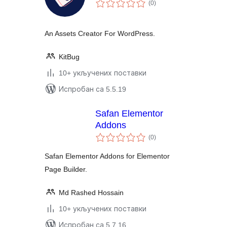
укупних
(0
)
оцена
An Assets Creator For WordPress.
KitBug
10+ укључених поставки
Испробан са 5.5.19
Safan Elementor
Addons
укупних
(0
)
оцена
Safan Elementor Addons for Elementor
Page Builder.
Md Rashed Hossain
10+ укључених поставки
Испробан са 5.7.16