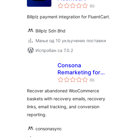
укупних
(0
)
оцена
Billplz payment integration for FluentCart.
Billplz Sdn Bhd
Мање од 10 укључених поставки
Испробан са 7.0.2
Consona
Remarketing for
укупних
WooCommerce
(0
)
оцена
Recover abandoned WooCommerce
baskets with recovery emails, recovery
links, email tracking, and conversion
reporting.
consonasync