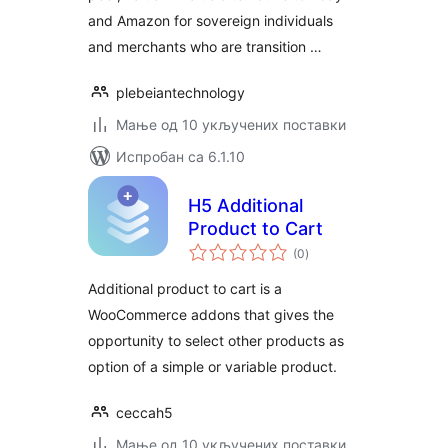
and Amazon for sovereign individuals
and merchants who are transition …
plebeiantechnology
Мање од 10 укључених поставки
Испробан са 6.1.10
H5 Additional
Product to Cart
укупних
(0
)
оцена
Additional product to cart is a
WooCommerce addons that gives the
opportunity to select other products as
option of a simple or variable product.
ceccah5
Мање од 10 укључених поставки