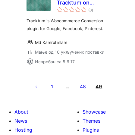
Tracktum on
укупних
Woocommerce
(0
)
оцена
Tracktum is Woocommerce Conversion
plugin for Google, Facebook, Pinterest.
Md Kamrul islam
Мање од 10 укључених поставки
Испробан са 5.6.17
Пагинација
чланака
1
48
49
…
About
Showcase
News
Themes
Hosting
Plugins