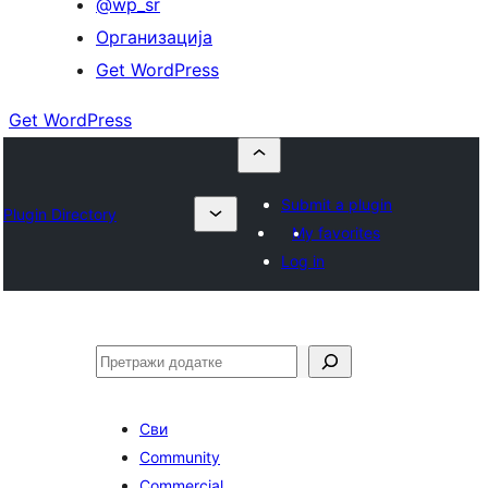
@wp_sr
Организација
Get WordPress
Get WordPress
Submit a plugin
Plugin Directory
My favorites
Log in
Претрага
Сви
Community
Commercial