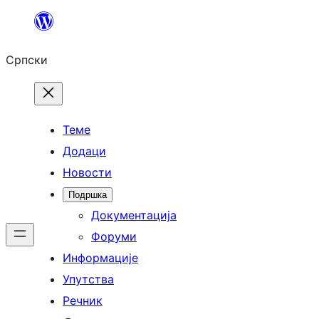
Скочи
на
Српски
садржај
Теме
Додаци
Новости
Подршка
Документација
Форуми
Информације
Упутства
Речник