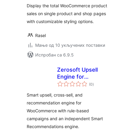
Display the total WooCommerce product
sales on single product and shop pages
with customizable styling options.
Rasel
Мање од 10 укључених поставки
Испробан са 6.9.5
Zerosoft Upsell
Engine for
укупних
WooCommerce
(0
)
оцена
Smart upsell, cross-sell, and
recommendation engine for
WooCommerce with rule-based
campaigns and an independent Smart
Recommendations engine.