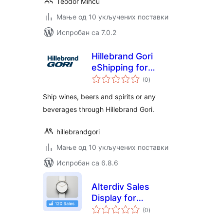
Teodor Mincu
Мање од 10 укључених поставки
Испробан са 7.0.2
Hillebrand Gori
eShipping for
укупних
WooCommerce
(0
)
оцена
Ship wines, beers and spirits or any
beverages through Hillebrand Gori.
hillebrandgori
Мање од 10 укључених поставки
Испробан са 6.8.6
Alterdiv Sales
Display for
укупних
WooCommerce
(0
)
оцена