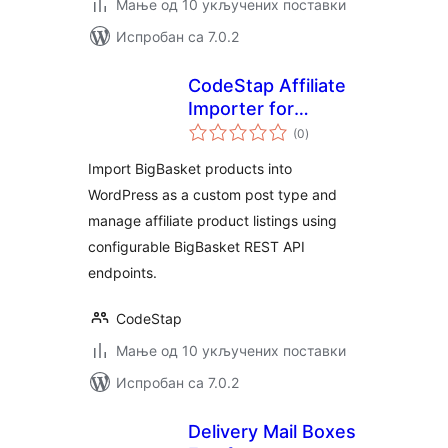
Мање од 10 укључених поставки
Испробан са 7.0.2
CodeStap Affiliate
Importer for
укупних
BigBasket
(0
)
оцена
Import BigBasket products into
WordPress as a custom post type and
manage affiliate product listings using
configurable BigBasket REST API
endpoints.
CodeStap
Мање од 10 укључених поставки
Испробан са 7.0.2
Delivery Mail Boxes