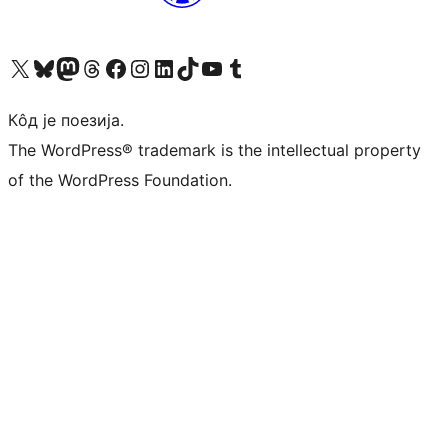
Visit our X (formerly Twitter) account
Посетите наш Bluesky налог
Visit our Mastodon account
Посетите наш налог на Threads-у
Visit our Facebook page
Посетите наш Инстаграм налог
Visit our LinkedIn account
Посетите наш TikTok налог
Visit our YouTube channel
Посетите наш Tumblr налог
Кôд је поезија.
The WordPress® trademark is the intellectual property
of the WordPress Foundation.