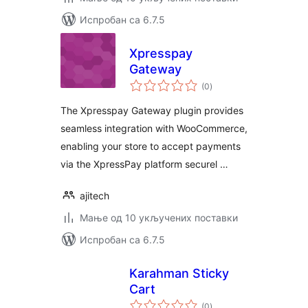
Испробан са 6.7.5
Xpresspay
Gateway
укупних
(0
)
оцена
The Xpresspay Gateway plugin provides
seamless integration with WooCommerce,
enabling your store to accept payments
via the XpressPay platform securel …
ajitech
Мање од 10 укључених поставки
Испробан са 6.7.5
Karahman Sticky
Cart
укупних
(0
)