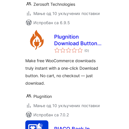
Zerosoft Technologies
Мање од 10 укључених поставки
Испробан са 6.9.5
Plugnition
Download Button
укупних
for WooCommerce
(0
)
оцена
Make free WooCommerce downloads
truly instant with a one-click Download
button. No cart, no checkout — just
download.
Plugnition
Мање од 10 укључених поставки
Испробан са 7.0.2
RIACO Back In