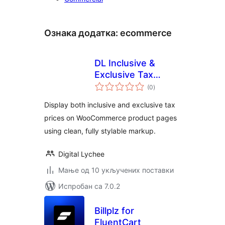
Ознака додатка:
ecommerce
DL Inclusive &
Exclusive Tax
укупних
Prices
(0
)
оцена
Display both inclusive and exclusive tax
prices on WooCommerce product pages
using clean, fully stylable markup.
Digital Lychee
Мање од 10 укључених поставки
Испробан са 7.0.2
Billplz for
FluentCart