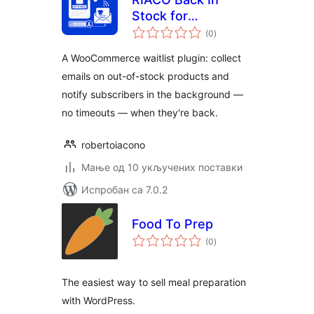
Stock for
укупних
WooCommerce
(0
)
оцена
A WooCommerce waitlist plugin: collect
emails on out-of-stock products and
notify subscribers in the background —
no timeouts — when they're back.
robertoiacono
Мање од 10 укључених поставки
Испробан са 7.0.2
Food To Prep
укупних
(0
)
оцена
The easiest way to sell meal preparation
with WordPress.