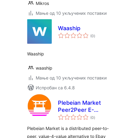
Mikros
Мање од 10 укључених поставки
Waaship
укупних
(0
)
оцена
Waaship
waaship
Мање од 10 укључених поставки
Испробан са 6.4.8
Plebeian Market
Peer2Peer E-
укупних
commerce for
(0
)
оцена
Bitcoin
Plebeian Market is a distributed peer-to-
peer, value-4-value alternative to Ebay