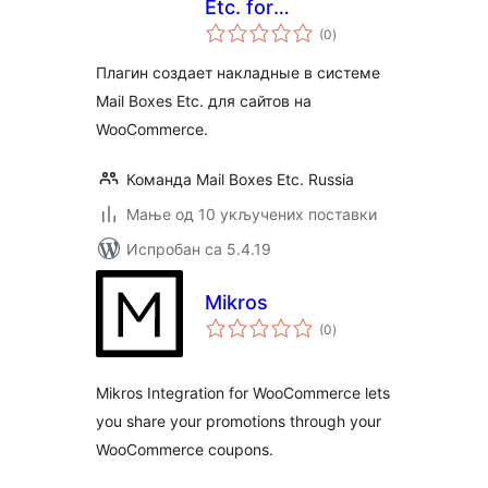
Etc. for
укупних
WooCommerce
(0
)
оцена
Плагин создает накладные в системе
Mail Boxes Etc. для сайтов на
WooCommerce.
Команда Mail Boxes Etc. Russia
Мање од 10 укључених поставки
Испробан са 5.4.19
Mikros
укупних
(0
)
оцена
Mikros Integration for WooCommerce lets
you share your promotions through your
WooCommerce coupons.