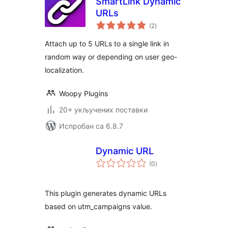
SmartLink Dynamic
URLs
укупних
(2
)
оцена
Attach up to 5 URLs to a single link in
random way or depending on user geo-
localization.
Woopy Plugins
20+ укључених поставки
Испробан са 6.8.7
Dynamic URL
укупних
(0
)
оцена
This plugin generates dynamic URLs
based on utm_campaigns value.