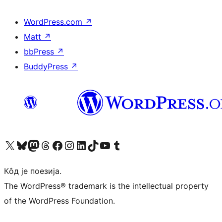
WordPress.com
↗
Matt
↗
bbPress
↗
BuddyPress
↗
Visit our X (formerly Twitter) account
Посетите наш Bluesky налог
Visit our Mastodon account
Посетите наш налог на Threads-у
Visit our Facebook page
Посетите наш Инстаграм налог
Visit our LinkedIn account
Посетите наш TikTok налог
Visit our YouTube channel
Посетите наш Tumblr налог
Кôд је поезија.
The WordPress® trademark is the intellectual property
of the WordPress Foundation.