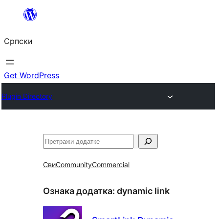
Скочи
на
Српски
садржај
Get WordPress
Plugin Directory
Претрага
Сви
Community
Commercial
Ознака додатка:
dynamic link