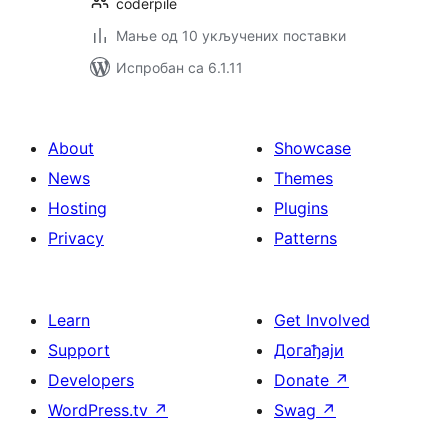
coderpile
Мање од 10 укључених поставки
Испробан са 6.1.11
About
Showcase
News
Themes
Hosting
Plugins
Privacy
Patterns
Learn
Get Involved
Support
Догађаји
Developers
Donate
↗
WordPress.tv
↗
Swag
↗