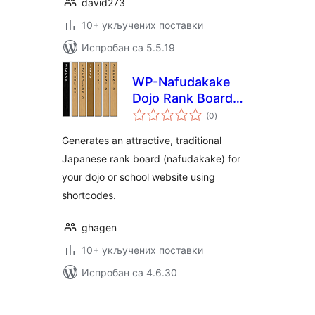
david273
10+ укључених поставки
Испробан са 5.5.19
WP-Nafudakake
Dojo Rank Board
укупних
Generator
(0
)
оцена
Generates an attractive, traditional
Japanese rank board (nafudakake) for
your dojo or school website using
shortcodes.
ghagen
10+ укључених поставки
Испробан са 4.6.30