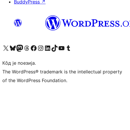
BuddyPress
↗
Visit our X (formerly Twitter) account
Посетите наш Bluesky налог
Visit our Mastodon account
Посетите наш налог на Threads-у
Visit our Facebook page
Посетите наш Инстаграм налог
Visit our LinkedIn account
Посетите наш TikTok налог
Visit our YouTube channel
Посетите наш Tumblr налог
Кôд је поезија.
The WordPress® trademark is the intellectual property
of the WordPress Foundation.