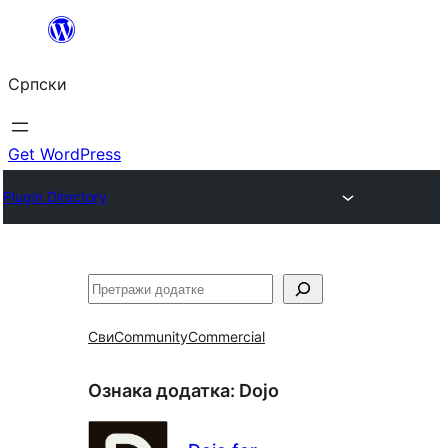
Скочи
на
Српски
садржај
Get WordPress
Plugin Directory
Претрага
Сви
Community
Commercial
Ознака додатка:
Dojo