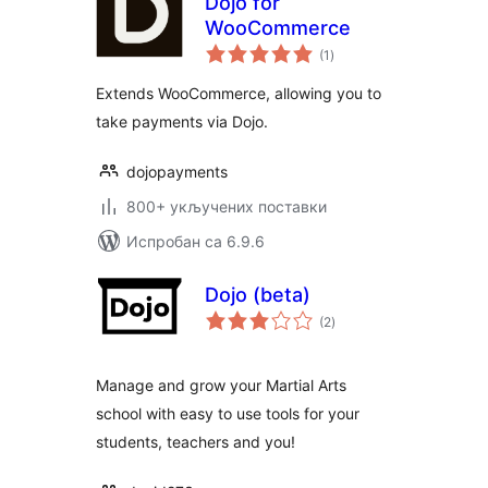
Dojo for
WooCommerce
укупних
(1
)
оцена
Extends WooCommerce, allowing you to
take payments via Dojo.
dojopayments
800+ укључених поставки
Испробан са 6.9.6
Dojo (beta)
укупних
(2
)
оцена
Manage and grow your Martial Arts
school with easy to use tools for your
students, teachers and you!