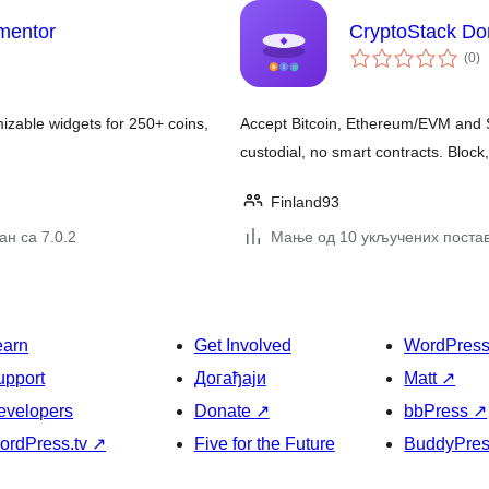
mentor
CryptoStack Do
ук
(0
)
о
izable widgets for 250+ coins,
Accept Bitcoin, Ethereum/EVM and S
custodial, no smart contracts. Block
Finland93
н са 7.0.2
Мање од 10 укључених поста
earn
Get Involved
WordPres
upport
Догађаји
Matt
↗
evelopers
Donate
↗
bbPress
↗
ordPress.tv
↗
Five for the Future
BuddyPre