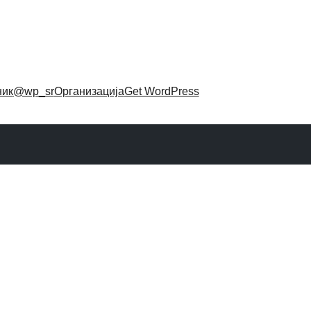
ник
@wp_sr
Организација
Get WordPress