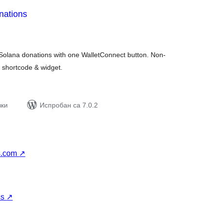
nations
упних
цена
olana donations with one WalletConnect button. Non-
, shortcode & widget.
вки
Испробан са 7.0.2
s.com
↗
ss
↗