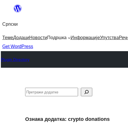
Скочи
на
Српски
садржај
Теме
Додаци
Новости
Подршка
Информације
Упутства
Реч
Get WordPress
Plugin Directory
Претрага
Ознака додатка:
crypto donations