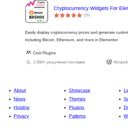
Cryptocurrency Widgets For Ele
укупних
(15
)
оцена
Easily display cryptocurrency prices and generate custom
including Bitcoin, Ethereum, and more in Elementor.
Cool Plugins
1.000+ укључених поставки
Испроба
About
Showcase
L
News
Themes
S
Hosting
Plugins
D
Privacy
Patterns
W