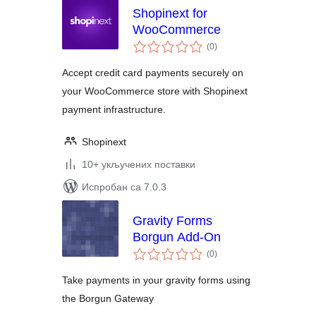
Shopinext for
WooCommerce
укупних
(0
)
оцена
Accept credit card payments securely on
your WooCommerce store with Shopinext
payment infrastructure.
Shopinext
10+ укључених поставки
Испробан са 7.0.3
Gravity Forms
Borgun Add-On
укупних
(0
)
оцена
Take payments in your gravity forms using
the Borgun Gateway