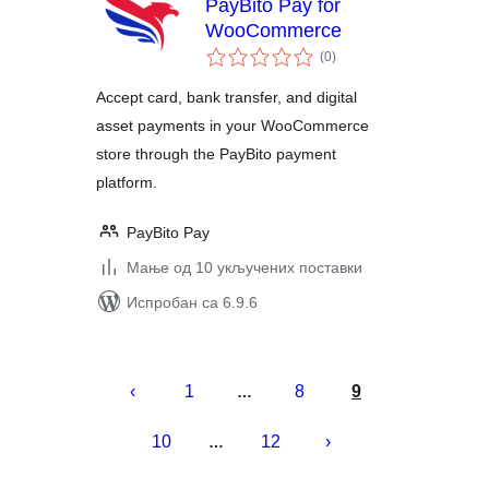
PayBito Pay for
WooCommerce
укупних
(0
)
оцена
Accept card, bank transfer, and digital
asset payments in your WooCommerce
store through the PayBito payment
platform.
PayBito Pay
Мање од 10 укључених поставки
Испробан са 6.9.6
Пагинација
чланака
1
8
9
…
10
12
…