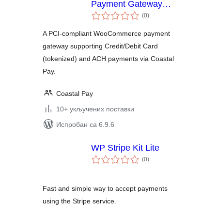
Payment Gateway
укупних
for WooCommerce
(0
)
оцена
A PCI-compliant WooCommerce payment
gateway supporting Credit/Debit Card
(tokenized) and ACH payments via Coastal
Pay.
Coastal Pay
10+ укључених поставки
Испробан са 6.9.6
WP Stripe Kit Lite
укупних
(0
)
оцена
Fast and simple way to accept payments
using the Stripe service.