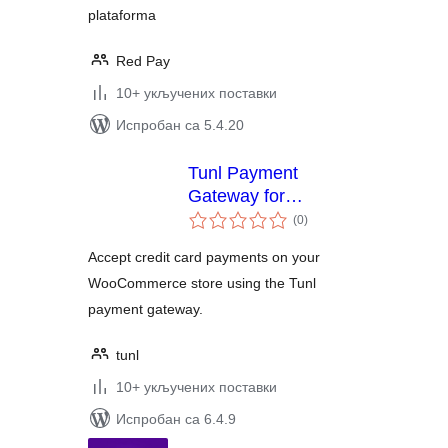
plataforma
Red Pay
10+ укључених поставки
Испробан са 5.4.20
Tunl Payment
Gateway for
укупних
WooCommerce
(0
)
оцена
Accept credit card payments on your
WooCommerce store using the Tunl
payment gateway.
tunl
10+ укључених поставки
Испробан са 6.4.9