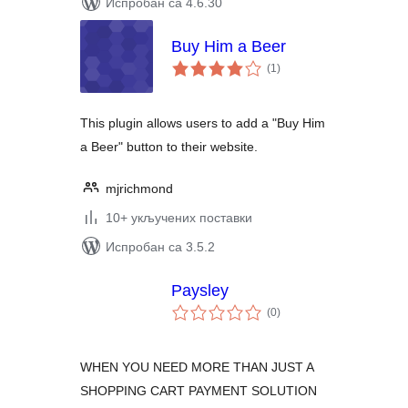
Испробан са 4.6.30
Buy Him a Beer
укупних
(1
)
оцена
This plugin allows users to add a "Buy Him
a Beer" button to their website.
mjrichmond
10+ укључених поставки
Испробан са 3.5.2
Paysley
укупних
(0
)
оцена
WHEN YOU NEED MORE THAN JUST A
SHOPPING CART PAYMENT SOLUTION