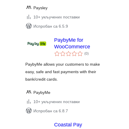
Paysley
10+ укључених поставки
Испробан са 6.5.9
PaybyMe for
WooCommerce
укупних
(0
)
оцена
PaybyMe allows your customers to make
easy, safe and fast payments with their
bank/credit cards.
PaybyMe
10+ укључених поставки
Испробан са 6.8.7
Coastal Pay