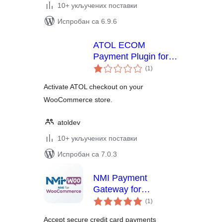
10+ укључених поставки
Испробан са 6.9.6
ATOL ECOM
Payment Plugin for
укупних
WooCommerce
(1
)
оцена
Activate ATOL checkout on your
WooCommerce store.
atoldev
10+ укључених поставки
Испробан са 7.0.3
NMI Payment
Gateway for
укупних
WooCommerce
(1
)
оцена
Accept secure credit card payments