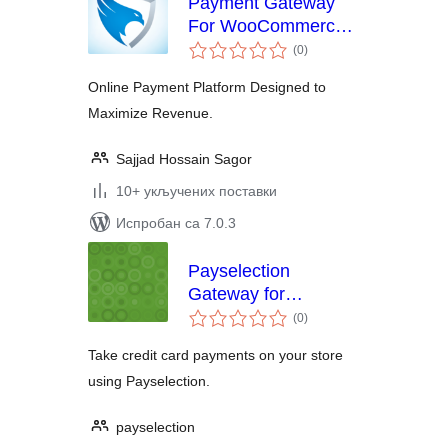
Payment Gateway
For WooCommerce –
укупних
SecurionPay
(0
)
оцена
Online Payment Platform Designed to
Maximize Revenue.
Sajjad Hossain Sagor
10+ укључених поставки
Испробан са 7.0.3
Payselection
Gateway for
укупних
WooCommerce
(0
)
оцена
Take credit card payments on your store
using Payselection.
payselection