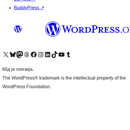
BuddyPress
↗
Visit our X (formerly Twitter) account
Посетите наш Bluesky налог
Visit our Mastodon account
Посетите наш налог на Threads-у
Visit our Facebook page
Посетите наш Инстаграм налог
Visit our LinkedIn account
Посетите наш TikTok налог
Visit our YouTube channel
Посетите наш Tumblr налог
Кôд је поезија.
The WordPress® trademark is the intellectual property of the
WordPress Foundation.