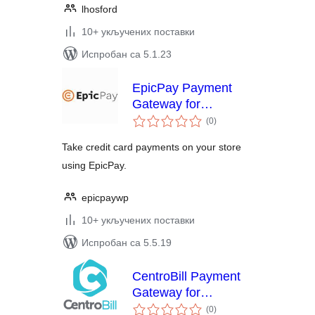
lhosford
10+ укључених поставки
Испробан са 5.1.23
EpicPay Payment
Gateway for
укупних
WooCommerce
(0
)
оцена
Take credit card payments on your store
using EpicPay.
epicpaywp
10+ укључених поставки
Испробан са 5.5.19
CentroBill Payment
Gateway for
укупних
WooCommerce
(0
)
оцена