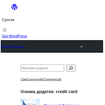
Скочи
на
Српски
садржај
Get WordPress
Plugin Directory
Претрага
Сви
Community
Commercial
Ознака додатка:
credit card