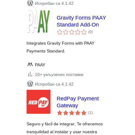
Испробан са 4.1.42
Gravity Forms PAAY
Standard Add-On
укупних
(0
)
оцена
Integrates Gravity Forms with PAAY
Payments Standard.
PAAY
10+ укључених поставки
Испробан са 4.1.42
RedPay Payment
Gateway
укупних
(1
)
оцена
Seguro y fácil de integrar; Te ofrecemos
tranquilidad al instalar y usar nuestra