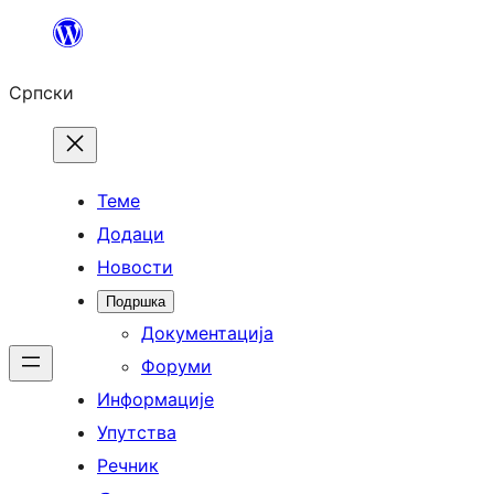
Скочи
на
Српски
садржај
Теме
Додаци
Новости
Подршка
Документација
Форуми
Информације
Упутства
Речник