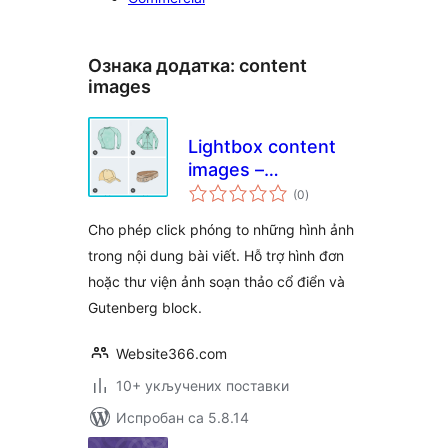
Ознака додатка:
content
images
Lightbox content
images –
укупних
WPSHARE247
(0
)
оцена
Cho phép click phóng to những hình ảnh
trong nội dung bài viết. Hỗ trợ hình đơn
hoặc thư viện ảnh soạn thảo cổ điển và
Gutenberg block.
Website366.com
10+ укључених поставки
Испробан са 5.8.14