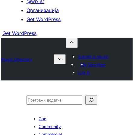
@wp_sr
Организација
Get WordPress
Get WordPress
Submit a plugin
Plugin Directory
My favorites
Log in
Претрага
Сви
Community
Commercial