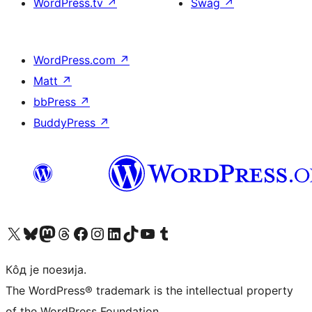
WordPress.tv
↗
Swag
↗
WordPress.com
↗
Matt
↗
bbPress
↗
BuddyPress
↗
Visit our X (formerly Twitter) account
Посетите наш Bluesky налог
Visit our Mastodon account
Посетите наш налог на Threads-у
Visit our Facebook page
Посетите наш Инстаграм налог
Visit our LinkedIn account
Посетите наш TikTok налог
Visit our YouTube channel
Посетите наш Tumblr налог
Кôд је поезија.
The WordPress® trademark is the intellectual property
of the WordPress Foundation.