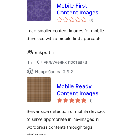
Mobile First
Content Images
укупних
(0
)
оцена
Load smaller content images for mobile
devcices with a mobile first approach
erikportin
10+ укључених поставки
Испробан са 3.3.2
Mobile Ready
Content Images
укупних
(1
)
оцена
Server side detection of mobile devices
to serve appropriate inline-images in
wordpress contents through tags
attributes..