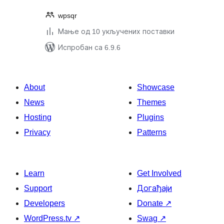
wpsqr
Мање од 10 укључених поставки
Испробан са 6.9.6
About
Showcase
News
Themes
Hosting
Plugins
Privacy
Patterns
Learn
Get Involved
Support
Догађаји
Developers
Donate
↗
WordPress.tv
↗
Swag
↗