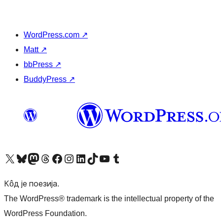
WordPress.com
↗
Matt
↗
bbPress
↗
BuddyPress
↗
Visit our X (formerly Twitter) account
Посетите наш Bluesky налог
Visit our Mastodon account
Посетите наш налог на Threads-у
Visit our Facebook page
Посетите наш Инстаграм налог
Visit our LinkedIn account
Посетите наш TikTok налог
Visit our YouTube channel
Посетите наш Tumblr налог
Кôд је поезија.
The WordPress® trademark is the intellectual property of the
WordPress Foundation.