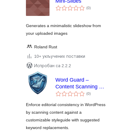
Mini-Slides
укупних
(0
)
оцена
Generates a minimalistic slideshow from
your uploaded images
Roland Rust
10+ укључених поставки
Испробан са 2.2.2
Word Guard –
Content Scanning &
укупних
Keyword Control
(0
)
оцена
Enforce editorial consistency in WordPress
by scanning content against a
customizable styleguide with suggested
keyword replacements.