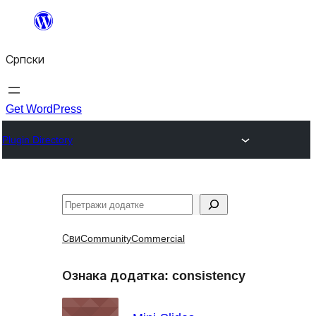
Скочи
на
Српски
садржај
Get WordPress
Plugin Directory
Претрага
Сви
Community
Commercial
Ознака додатка:
consistency