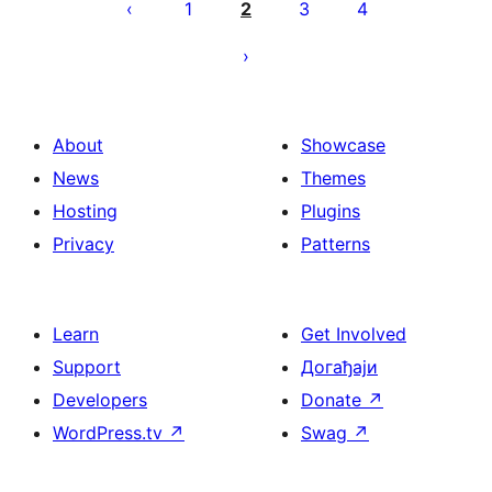
чланака
1
2
3
4
About
Showcase
News
Themes
Hosting
Plugins
Privacy
Patterns
Learn
Get Involved
Support
Догађаји
Developers
Donate
↗
WordPress.tv
↗
Swag
↗