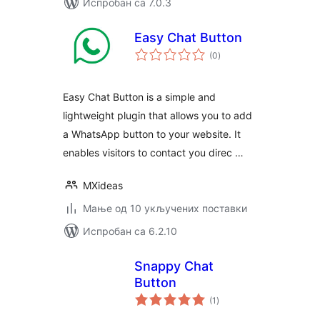
Испробан са 7.0.3
Easy Chat Button
укупних
(0
)
оцена
Easy Chat Button is a simple and
lightweight plugin that allows you to add
a WhatsApp button to your website. It
enables visitors to contact you direc …
MXideas
Мање од 10 укључених поставки
Испробан са 6.2.10
Snappy Chat
Button
укупних
(1
)
оцена