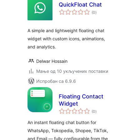
QuickFloat Chat
укупних
(0
)
оцена
A simple and lightweight floating chat
widget with custom icons, animations,
and analytics.
Delwar Hossain
Мање од 10 укључених поставки
Испробан са 6.9.6
Floating Contact
Widget
укупних
(0
)
оцена
An instant floating chat button for
WhatsApp, Tokopedia, Shopee, TikTok,
and Email — fully configurable from the