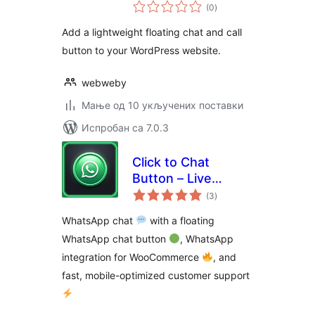
укупних
(0
)
оцена
Add a lightweight floating chat and call
button to your WordPress website.
webweby
Мање од 10 укључених поставки
Испробан са 7.0.3
Click to Chat
Button – Live
укупних
Customer
(3
)
оцена
Messaging,
WhatsApp chat
with a floating
Support &
WhatsApp chat button
, WhatsApp
Conversions for
integration for WooCommerce
, and
WooCommerce
fast, mobile-optimized customer support