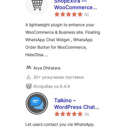
ShopExtra —
WooCommerce
укупних
Extras
(2
)
оцена
A lightweight plugin to enhance your
WooCommerce & Business site. Floating
WhatsApp Chat Widget , WhatsApp
Order Button for WooCommerce,
Hide/Disa …
Arya Dhiratara
20+ укључених поставки
Испробан са 6.4.9
Talkino –
WordPress Chat
укупних
Plugin
(3
)
оцена
Let users contact you via WhatsApp,