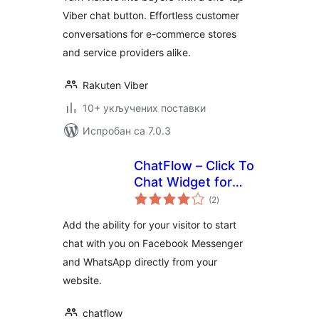
Viber chat button. Effortless customer
conversations for e-commerce stores
and service providers alike.
Rakuten Viber
10+ укључених поставки
Испробан са 7.0.3
ChatFlow – Click To
Chat Widget for
укупних
Website
(2
)
оцена
Add the ability for your visitor to start
chat with you on Facebook Messenger
and WhatsApp directly from your
website.
chatflow