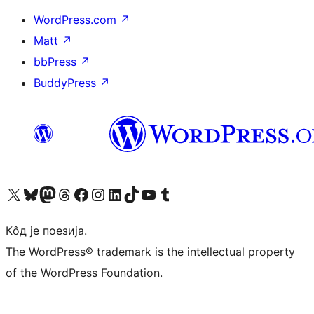
WordPress.com
↗
Matt
↗
bbPress
↗
BuddyPress
↗
Visit our X (formerly Twitter) account
Посетите наш Bluesky налог
Visit our Mastodon account
Посетите наш налог на Threads-у
Visit our Facebook page
Посетите наш Инстаграм налог
Visit our LinkedIn account
Посетите наш TikTok налог
Visit our YouTube channel
Посетите наш Tumblr налог
Кôд је поезија.
The WordPress® trademark is the intellectual property
of the WordPress Foundation.