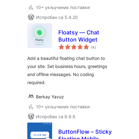
10+ укључених поставки
Испробан са 5.4.20
Floatsy — Chat
Button Widget
укупних
(4
)
оцена
Add a beautiful floating chat button to
your site. Set business hours, greetings
and offline messages. No coding
required.
Berkay Yavuz
10+ укључених поставки
Испробан са 6.9.6
ButtonFlow – Sticky
Floating Mobile