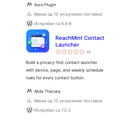
Aura Plugin
Мање од 10 укључених поставки
Испробан са 6.9.6
ReachMint Contact
Launcher
укупних
(0
)
оцена
Build a privacy-first contact launcher
with device, page, and weekly schedule
rules for every contact button.
Akila Tharuka
Мање од 10 укључених поставки
Испробан са 7.0.3
Пагинација