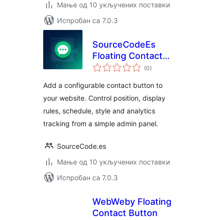
Мање од 10 укључених поставки
Испробан са 7.0.3
SourceCodeEs
Floating Contact
укупних
Widget
(0
)
оцена
Add a configurable contact button to
your website. Control position, display
rules, schedule, style and analytics
tracking from a simple admin panel.
SourceCode.es
Мање од 10 укључених поставки
Испробан са 7.0.3
WebWeby Floating
Contact Button