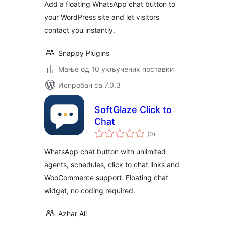
Add a floating WhatsApp chat button to
your WordPress site and let visitors
contact you instantly.
Snappy Plugins
Мање од 10 укључених поставки
Испробан са 7.0.3
SoftGlaze Click to
Chat
укупних
(0
)
оцена
WhatsApp chat button with unlimited
agents, schedules, click to chat links and
WooCommerce support. Floating chat
widget, no coding required.
Azhar Ali