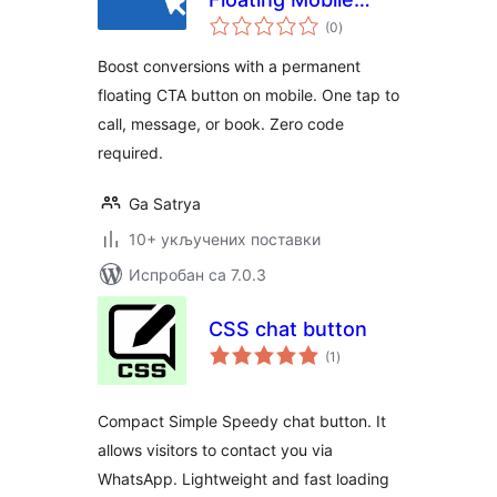
укупних
Button for Call,
(0
)
оцена
Messaging &
Boost conversions with a permanent
Booking
floating CTA button on mobile. One tap to
call, message, or book. Zero code
required.
Ga Satrya
10+ укључених поставки
Испробан са 7.0.3
CSS chat button
укупних
(1
)
оцена
Compact Simple Speedy chat button. It
allows visitors to contact you via
WhatsApp. Lightweight and fast loading