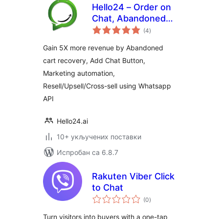
Hello24 – Order on
Chat, Abandoned
укупних
cart recovery &
(4
)
оцена
Marketing
Gain 5X more revenue by Abandoned
Automation
cart recovery, Add Chat Button,
Marketing automation,
Resell/Upsell/Cross-sell using Whatsapp
API
Hello24.ai
10+ укључених поставки
Испробан са 6.8.7
Rakuten Viber Click
to Chat
укупних
(0
)
оцена
Turn visitors into buyers with a one-tap