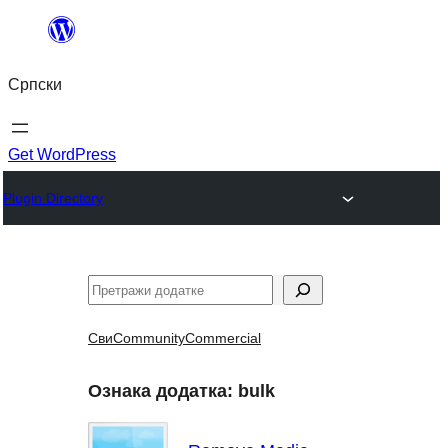
Скочи
на
Српски
садржај
Get WordPress
Plugin Directory
Претрага
Сви
Community
Commercial
Ознака додатка:
bulk