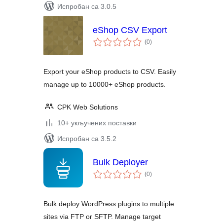
Испробан са 3.0.5
eShop CSV Export
укупних
(0
)
оцена
Export your eShop products to CSV. Easily
manage up to 10000+ eShop products.
CPK Web Solutions
10+ укључених поставки
Испробан са 3.5.2
Bulk Deployer
укупних
(0
)
оцена
Bulk deploy WordPress plugins to multiple
sites via FTP or SFTP. Manage target