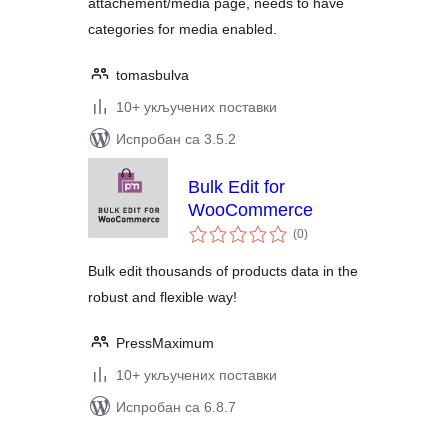
attachement/media page, needs to have
categories for media enabled.
tomasbulva
10+ укључених поставки
Испробан са 3.5.2
Bulk Edit for
WooCommerce
укупних
(0
)
оцена
Bulk edit thousands of products data in the
robust and flexible way!
PressMaximum
10+ укључених поставки
Испробан са 6.8.7