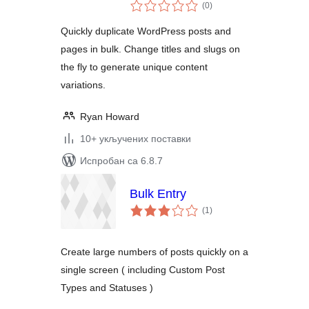
укупних
(0
)
оцена
Quickly duplicate WordPress posts and
pages in bulk. Change titles and slugs on
the fly to generate unique content
variations.
Ryan Howard
10+ укључених поставки
Испробан са 6.8.7
Bulk Entry
укупних
(1
)
оцена
Create large numbers of posts quickly on a
single screen ( including Custom Post
Types and Statuses )