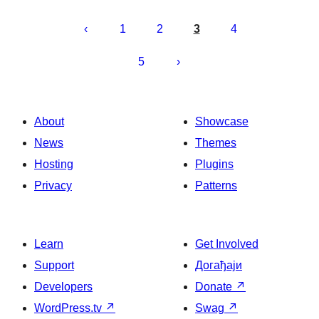
Пагинација
чланака
1
2
3
4
5
About
Showcase
News
Themes
Hosting
Plugins
Privacy
Patterns
Learn
Get Involved
Support
Догађаји
Developers
Donate
↗
WordPress.tv
↗
Swag
↗