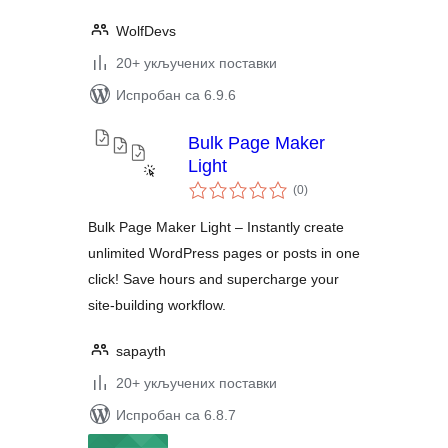
WolfDevs
20+ укључених поставки
Испробан са 6.9.6
Bulk Page Maker
Light
укупних
(0
)
оцена
Bulk Page Maker Light – Instantly create
unlimited WordPress pages or posts in one
click! Save hours and supercharge your
site-building workflow.
sapayth
20+ укључених поставки
Испробан са 6.8.7