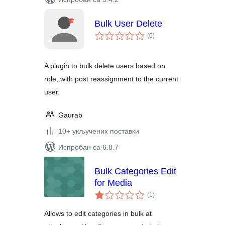
Bulk User Delete
укупних
(0
)
оцена
A plugin to bulk delete users based on
role, with post reassignment to the current
user.
Gaurab
10+ укључених поставки
Испробан са 6.8.7
Bulk Categories Edit
for Media
укупних
(1
)
оцена
Allows to edit categories in bulk at