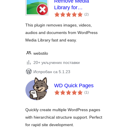
Remove Media
Library for
укупних
WordPress
(2
)
оцена
This plugin removes images, videos,
audios and documents from WordPress
Media Library fast and easy.
webstilo
20+ укључених поставки
Испробан са 5.1.23
WD Quick Pages
укупних
(1
)
оцена
Quickly create multiple WordPress pages
with hierarchical structure support. Perfect
for rapid site development.