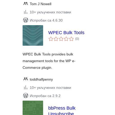
Tom J Nowell
10+ укључених поставки
Испробан са 4.6.30
WPEC Bulk Tools
укупних
(0
)
оцена
WPEC Bulk Tools provides bulk
management tools for the WP e-
Commerce plugin.
toddhalfpenny
10+ укључених поставки
Испробан са 2.9.2
bbPress Bulk
Unsubscribe