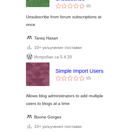
укупних
(0
)
оцена
Unsubscribe from forum subscriptions at
once
Tareq Hasan
10+ укључених поставки
Испробан са 5.4.20
Simple Import Users
укупних
(0
)
оцена
Allows blog administrators to add multiple
users to blogs at a time.
Boone Gorges
10+ укључених поставки