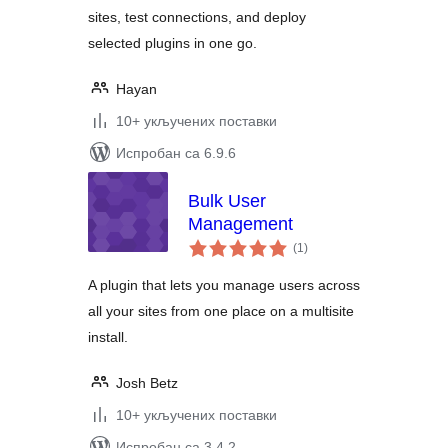
sites, test connections, and deploy
selected plugins in one go.
Hayan
10+ укључених поставки
Испробан са 6.9.6
Bulk User
Management
укупних
(1
)
оцена
A plugin that lets you manage users across
all your sites from one place on a multisite
install.
Josh Betz
10+ укључених поставки
Испробан са 3.4.2