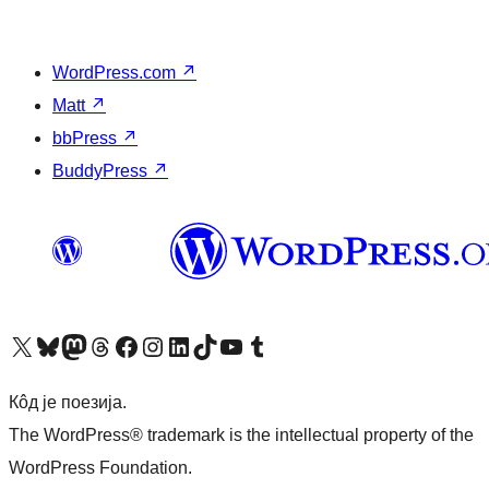
WordPress.com
↗
Matt
↗
bbPress
↗
BuddyPress
↗
Visit our X (formerly Twitter) account
Посетите наш Bluesky налог
Visit our Mastodon account
Посетите наш налог на Threads-у
Visit our Facebook page
Посетите наш Инстаграм налог
Visit our LinkedIn account
Посетите наш TikTok налог
Visit our YouTube channel
Посетите наш Tumblr налог
Кôд је поезија.
The WordPress® trademark is the intellectual property of the
WordPress Foundation.