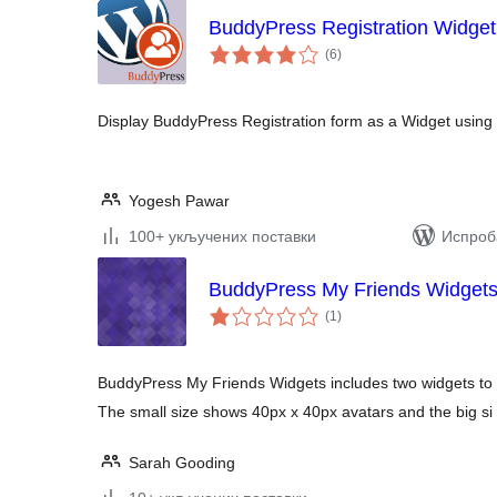
BuddyPress Registration Widget
укупних
(6
)
оцена
Display BuddyPress Registration form as a Widget using t
Yogesh Pawar
100+ укључених поставки
Испроб
BuddyPress My Friends Widget
укупних
(1
)
оцена
BuddyPress My Friends Widgets includes two widgets to di
The small size shows 40px x 40px avatars and the big s
Sarah Gooding