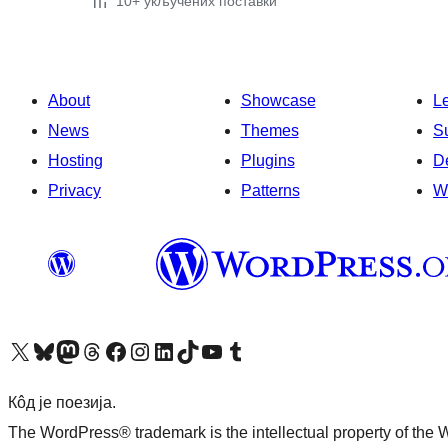
10+ укључених поставки
About
Showcase
L
News
Themes
S
Hosting
Plugins
D
Privacy
Patterns
W
Visit our X (formerly Twitter) account
Посетите наш Bluesky налог
Visit our Mastodon account
Посетите наш налог на Threads-у
Visit our Facebook page
Посетите наш Инстаграм налог
Visit our LinkedIn account
Посетите наш TikTok налог
Visit our YouTube channel
Посетите наш Tumblr налог
Кôд је поезија.
The WordPress® trademark is the intellectual property of the