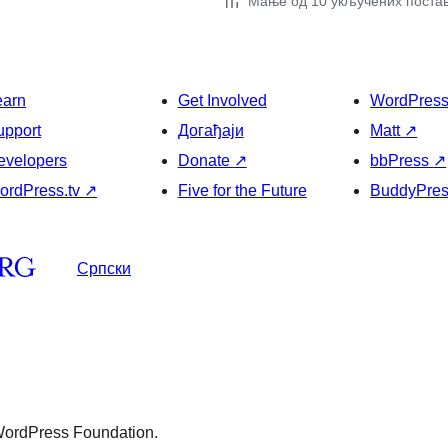
Мање од 10 укључених поста
earn
Get Involved
WordPres
upport
Догађаји
Matt
↗
evelopers
Donate
↗
bbPress
↗
ordPress.tv
↗
Five for the Future
BuddyPre
Српски
 WordPress Foundation.