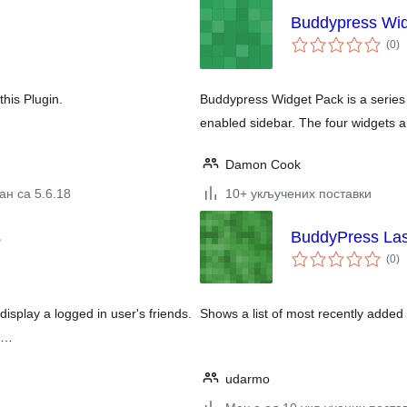
Buddypress Wid
ук
(0
)
о
his Plugin.
Buddypress Widget Pack is a series
enabled sidebar. The four widgets 
Damon Cook
ан са 5.6.18
10+ укључених поставки
s
BuddyPress La
ук
(0
)
о
splay a logged in user's friends.
Shows a list of most recently added
i …
udarmo