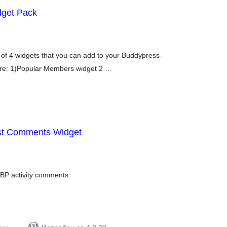
get Pack
упних
цена
 of 4 widgets that you can add to your Buddypress-
are: 1)Popular Members widget 2 …
st Comments Widget
упних
цена
 BP activity comments.