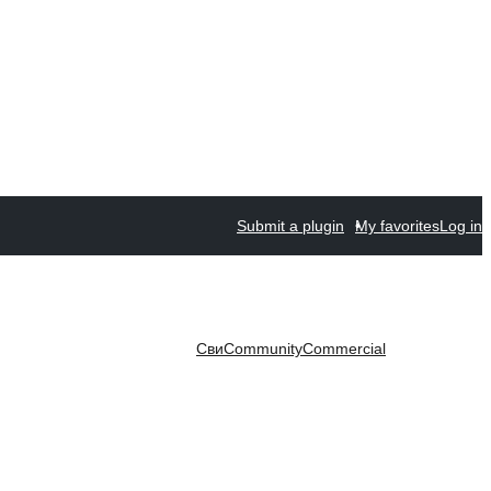
Submit a plugin
My favorites
Log in
Сви
Community
Commercial