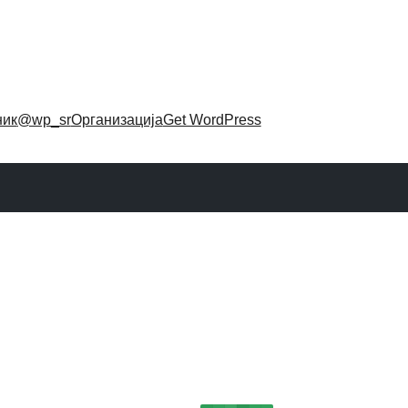
ник
@wp_sr
Организација
Get WordPress