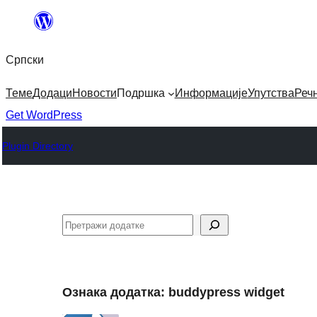
Скочи
на
Српски
садржај
Теме
Додаци
Новости
Подршка
Информације
Упутства
Реч
Get WordPress
Plugin Directory
Претрага
Ознака додатка:
buddypress widget