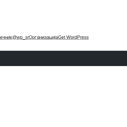
ечник
@wp_sr
Организација
Get WordPress