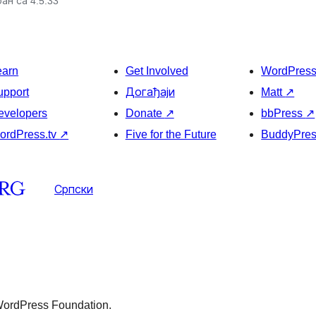
ан са 4.5.33
earn
Get Involved
WordPres
upport
Догађаји
Matt
↗
evelopers
Donate
↗
bbPress
↗
ordPress.tv
↗
Five for the Future
BuddyPre
Српски
 WordPress Foundation.