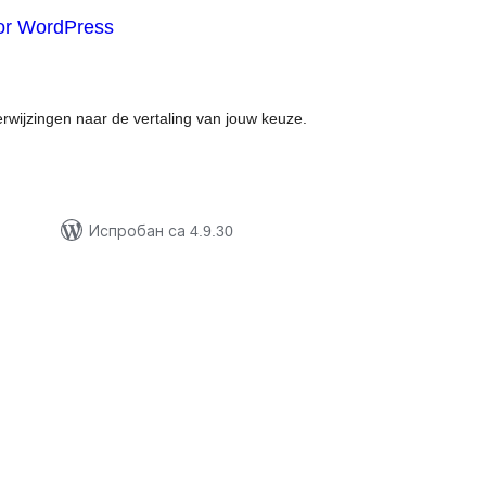
oor WordPress
купних
цена
erwijzingen naar de vertaling van jouw keuze.
Испробан са 4.9.30