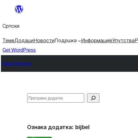
Скочи
на
Српски
садржај
Теме
Додаци
Новости
Подршка
Информације
Упутства
Р
Get WordPress
Plugin Directory
Претрага
Ознака додатка:
bijbel