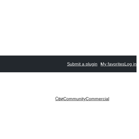
Submit a plugin
My favorites
Log in
Сви
Community
Commercial