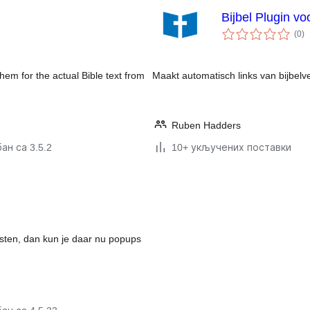
Bijbel Plugin v
у
(0
)
о
hem for the actual Bible text from
Maakt automatisch links van bijbelv
Ruben Hadders
ан са 3.5.2
10+ укључених поставки
ksten, dan kun je daar nu popups