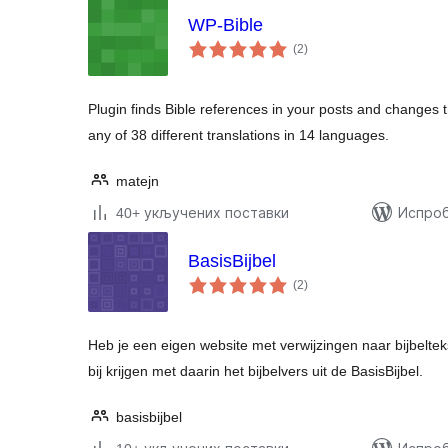
WP-Bible
укупних
(2
)
оцена
Plugin finds Bible references in your posts and changes t
any of 38 different translations in 14 languages.
matejn
40+ укључених поставки
Испроб
BasisBijbel
укупних
(2
)
оцена
Heb je een eigen website met verwijzingen naar bijbelte
bij krijgen met daarin het bijbelvers uit de BasisBijbel.
basisbijbel