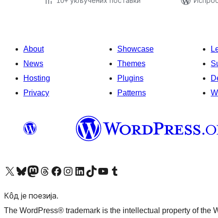
10+ укључених поставки
Испроб
About
Showcase
L
News
Themes
S
Hosting
Plugins
D
Privacy
Patterns
W
Visit our X (formerly Twitter) account
Посетите наш Bluesky налог
Visit our Mastodon account
Посетите наш налог на Threads-у
Visit our Facebook page
Посетите наш Инстаграм налог
Visit our LinkedIn account
Посетите наш TikTok налог
Visit our YouTube channel
Посетите наш Tumblr налог
Кôд је поезија.
The WordPress® trademark is the intellectual property of the