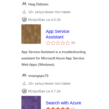
Haig Didizian
10+ укључених поставки
Испробан са 4.6.30
App Service
Assistant
укупних
(0
)
оцена
App Service Assistant is a troubleshooting
assistant for Microsoft Azure App Service
Web Apps (Windows).
msangapu79
10+ укључених поставки
Испробан са 4.7.34
Search with Azure
укупних
(1
)