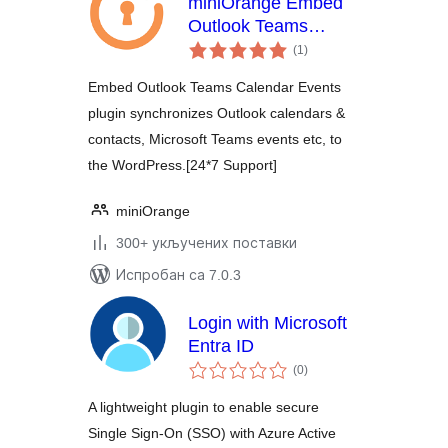
miniOrange Embed
Outlook Teams
укупних
Calendar Events
(1
)
оцена
Embed Outlook Teams Calendar Events
plugin synchronizes Outlook calendars &
contacts, Microsoft Teams events etc, to
the WordPress.[24*7 Support]
miniOrange
300+ укључених поставки
Испробан са 7.0.3
Login with Microsoft
Entra ID
укупних
(0
)
оцена
A lightweight plugin to enable secure
Single Sign-On (SSO) with Azure Active