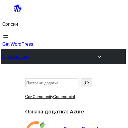
Скочи
на
Српски
садржај
Get WordPress
Plugin Directory
Претрага
Сви
Community
Commercial
Ознака додатка:
Azure