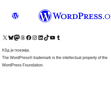
Visit our X (formerly Twitter) account
Посетите наш Bluesky налог
Visit our Mastodon account
Посетите наш налог на Threads-у
Visit our Facebook page
Посетите наш Инстаграм налог
Visit our LinkedIn account
Посетите наш TikTok налог
Visit our YouTube channel
Посетите наш Tumblr налог
Кôд је поезија.
The WordPress® trademark is the intellectual property of the
WordPress Foundation.