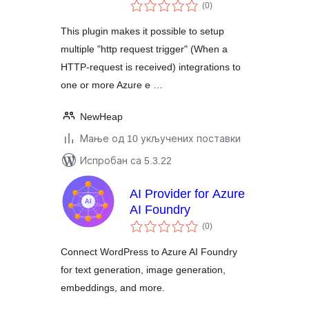
укупних
(0
)
оцена
This plugin makes it possible to setup
multiple "http request trigger" (When a
HTTP-request is received) integrations to
one or more Azure e …
NewHeap
Мање од 10 укључених поставки
Испробан са 5.3.22
AI Provider for Azure
AI Foundry
укупних
(0
)
оцена
Connect WordPress to Azure AI Foundry
for text generation, image generation,
embeddings, and more.