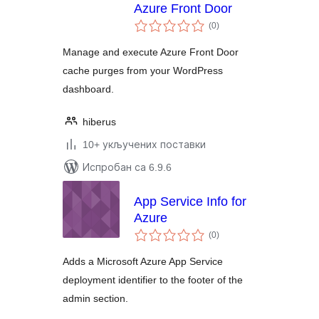
Azure Front Door
укупних
(0
)
оцена
Manage and execute Azure Front Door
cache purges from your WordPress
dashboard.
hiberus
10+ укључених поставки
Испробан са 6.9.6
App Service Info for
Azure
укупних
(0
)
оцена
Adds a Microsoft Azure App Service
deployment identifier to the footer of the
admin section.