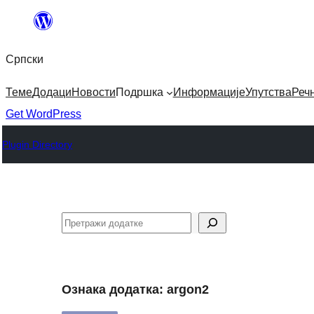
Скочи
на
Српски
садржај
Теме
Додаци
Новости
Подршка
Информације
Упутства
Реч
Get WordPress
Plugin Directory
Претрага
Ознака додатка:
argon2