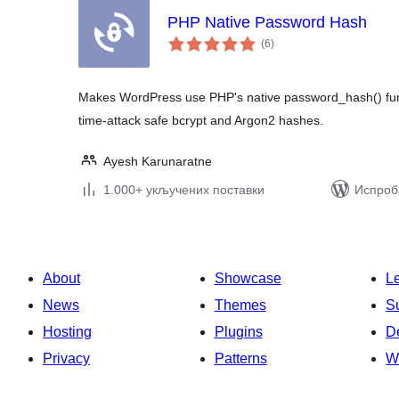
PHP Native Password Hash
укупних
(6
)
оцена
Makes WordPress use PHP's native password_hash() funct
time-attack safe bcrypt and Argon2 hashes.
Ayesh Karunaratne
1.000+ укључених поставки
Испроба
About
Showcase
L
News
Themes
S
Hosting
Plugins
D
Privacy
Patterns
W