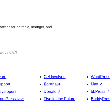
ions for portable, stronger, and
н са 6.5.9
earn
Get Involved
WordPres
upport
Догађаји
Matt
↗
evelopers
Donate
↗
bbPress
↗
ordPress.tv
↗
Five for the Future
BuddyPre