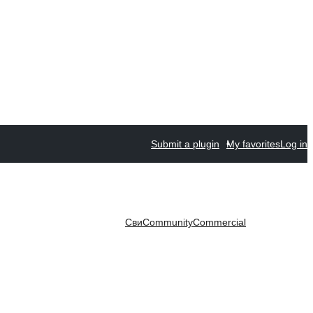
Submit a plugin
My favorites
Log in
Сви
Community
Commercial