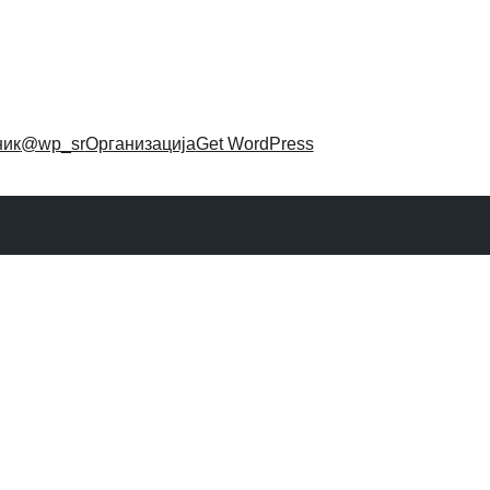
ник
@wp_sr
Организација
Get WordPress