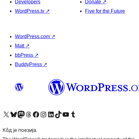
Developers
Donate
↗
WordPress.tv
↗
Five for the Future
WordPress.com
↗
Matt
↗
bbPress
↗
BuddyPress
↗
Visit our X (formerly Twitter) account
Посетите наш Bluesky налог
Visit our Mastodon account
Посетите наш налог на Threads-у
Visit our Facebook page
Посетите наш Инстаграм налог
Visit our LinkedIn account
Посетите наш TikTok налог
Visit our YouTube channel
Посетите наш Tumblr налог
Кôд је поезија.