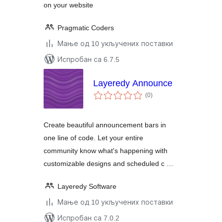
on your website
Pragmatic Coders
Мање од 10 укључених поставки
Испробан са 6.7.5
Layeredy Announce
укупних
(0
)
оцена
Create beautiful announcement bars in
one line of code. Let your entire
community know what's happening with
customizable designs and scheduled c …
Layeredy Software
Мање од 10 укључених поставки
Испробан са 7.0.2