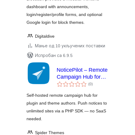
dashboard with announcements,
login/register/profile forms, and optional
Google login for block themes.
Digitaldive
Мање од 10 укључених поставки
Испробан са 6.9.5
NoticePilot – Remote
Campaign Hub for
укупних
WordPress Plugin &
(0
)
оцена
Theme Authors
Self-hosted remote campaign hub for
plugin and theme authors. Push notices to
unlimited sites via a PHP SDK — no SaaS
needed.
Spider Themes