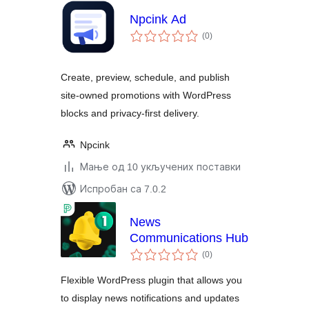
Npcink Ad
укупних
(0
)
оцена
Create, preview, schedule, and publish
site-owned promotions with WordPress
blocks and privacy-first delivery.
Npcink
Мање од 10 укључених поставки
Испробан са 7.0.2
News
Communications Hub
укупних
(0
)
оцена
Flexible WordPress plugin that allows you
to display news notifications and updates