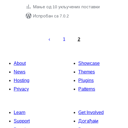
Мање од 10 укључених поставки
Испробан са 7.0.2
Пагинација
чланака
1
2
About
Showcase
News
Themes
Hosting
Plugins
Privacy
Patterns
Learn
Get Involved
Support
Догађаји