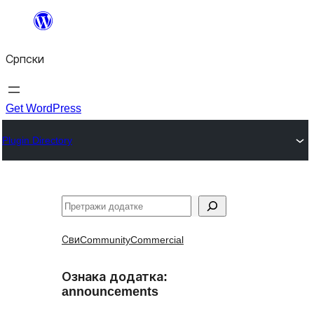
Скочи
на
Српски
садржај
Get WordPress
Plugin Directory
Претрага
Сви
Community
Commercial
Ознака додатка:
announcements