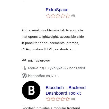
ExtraSpace
укупних
(0
)
оцена
Add a small, unobtrusive tab to your site
that opens a lightweight, accessible slide-
in panel for announcements, promos,
CTAs, custom HTML, or shortco …
michaelgrover
Мање од 10 укључених поставки
Испробан са 6.9.5
Blocdash – Backend
Dashboard Toolkit
укупних
(0
)
оцена
Blocdash provides a modular frontend