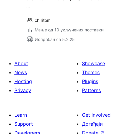
…
chillitom
Мање од 10 укључених поставки
Испробан са 5.2.25
About
Showcase
News
Themes
Hosting
Plugins
Privacy
Patterns
Learn
Get Involved
Support
Догађаји
Developers
Donate
↗