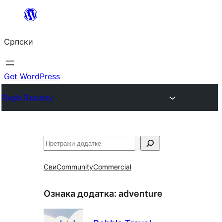
Скочи
на
Српски
садржај
Get WordPress
Plugin Directory
Претрага
Сви
Community
Commercial
Ознака додатка:
adventure