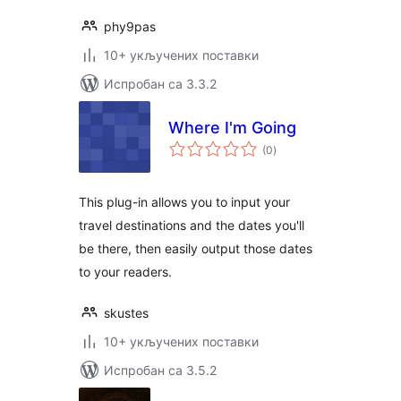
phy9pas
10+ укључених поставки
Испробан са 3.3.2
Where I'm Going
укупних
(0
)
оцена
This plug-in allows you to input your
travel destinations and the dates you'll
be there, then easily output those dates
to your readers.
skustes
10+ укључених поставки
Испробан са 3.5.2