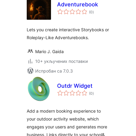
Adventurebook
укупних
(0
)
оцена
Lets you create interactive Storybooks or
Roleplay-Like Adventurebooks.
Mario J. Gaida
10+ укључених поставки
Испробан са 7.0.3
Outdr Widget
укупних
(0
)
оцена
Add a modern booking experience to
your outdoor activity website, which
engages your users and generates more
business. Links directly to your school&