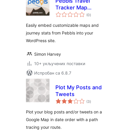
Pebbls Travel
Tracker Map
укупних
Embed
(0
)
оцена
Easily embed customizable maps and
journey stats from Pebbls into your
WordPress site.
Simon Harvey
10+ укључених поставки
Испробан са 6.8.7
Plot My Posts and
Tweets
укупних
(3
)
оцена
Plot your blog posts and/or tweets on a
Google Map in date order with a path
tracing your route.