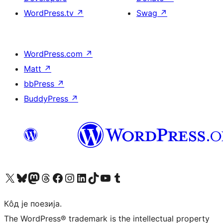
WordPress.tv
↗
Swag
↗
WordPress.com
↗
Matt
↗
bbPress
↗
BuddyPress
↗
Visit our X (formerly Twitter) account
Посетите наш Bluesky налог
Visit our Mastodon account
Посетите наш налог на Threads-у
Visit our Facebook page
Посетите наш Инстаграм налог
Visit our LinkedIn account
Посетите наш TikTok налог
Visit our YouTube channel
Посетите наш Tumblr налог
Кôд је поезија.
The WordPress® trademark is the intellectual property