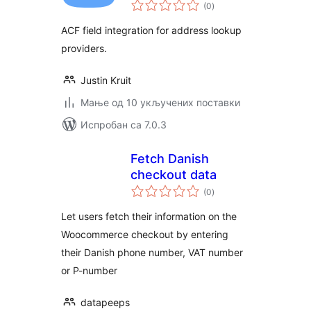
укупних
(0
)
оцена
ACF field integration for address lookup
providers.
Justin Kruit
Мање од 10 укључених поставки
Испробан са 7.0.3
Fetch Danish
checkout data
укупних
(0
)
оцена
Let users fetch their information on the
Woocommerce checkout by entering
their Danish phone number, VAT number
or P-number
datapeeps