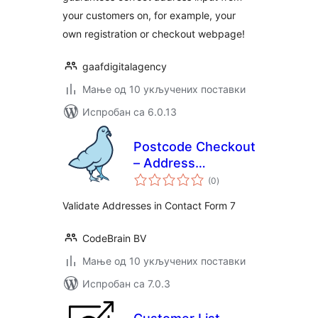
your customers on, for example, your
own registration or checkout webpage!
gaafdigitalagency
Мање од 10 укључених поставки
Испробан са 6.0.13
Postcode Checkout
– Address
укупних
Validation | Contact
(0
)
оцена
form 7
Validate Addresses in Contact Form 7
CodeBrain BV
Мање од 10 укључених поставки
Испробан са 7.0.3