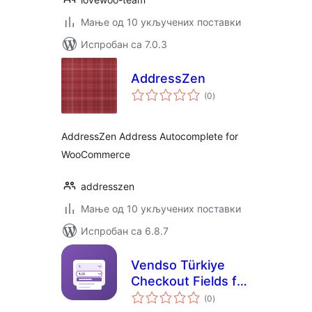
Мање од 10 укључених поставки
Испробан са 7.0.3
AddressZen
укупних
(0
)
оцена
AddressZen Address Autocomplete for
WooCommerce
addresszen
Мање од 10 укључених поставки
Испробан са 6.8.7
Vendso Türkiye
Checkout Fields for
укупних
WooCommerce
(0
)
оцена