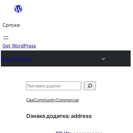
Скочи
на
Српски
садржај
Get WordPress
Plugin Directory
Претрага
Сви
Community
Commercial
Ознака додатка:
address