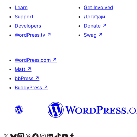
Learn
Get Involved
Support
Догађаји
Developers
Donate
↗
WordPress.tv
↗
Swag
↗
WordPress.com
↗
Matt
↗
bbPress
↗
BuddyPress
↗
Visit our X (formerly Twitter) account
Посетите наш Bluesky налог
Visit our Mastodon account
Посетите наш налог на Threads-у
Visit our Facebook page
Посетите наш Инстаграм налог
Visit our LinkedIn account
Посетите наш TikTok налог
Visit our YouTube channel
Посетите наш Tumblr налог