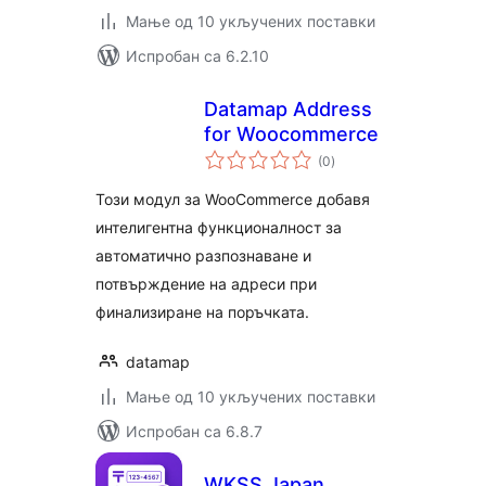
Мање од 10 укључених поставки
Испробан са 6.2.10
Datamap Address
for Woocommerce
укупних
(0
)
оцена
Този модул за WooCommerce добавя
интелигентна функционалност за
автоматично разпознаване и
потвърждение на адреси при
финализиране на поръчката.
datamap
Мање од 10 укључених поставки
Испробан са 6.8.7
WKSS Japan