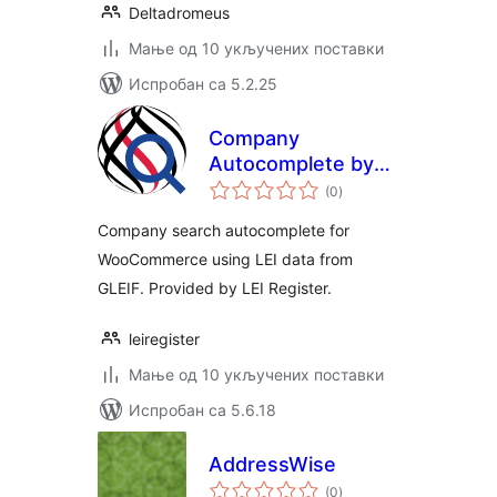
Deltadromeus
Мање од 10 укључених поставки
Испробан са 5.2.25
Company
Autocomplete by
укупних
LEI Register
(0
)
оцена
Company search autocomplete for
WooCommerce using LEI data from
GLEIF. Provided by LEI Register.
leiregister
Мање од 10 укључених поставки
Испробан са 5.6.18
AddressWise
укупних
(0
)