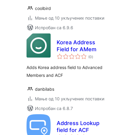
coolbird
Мање од 10 укључених поставки
Испробан са 6.9.6
Korea Address
Field for AMem
укупних
(0
)
оцена
Adds Korea address field to Advanced
Members and ACF
danbilabs
Мање од 10 укључених поставки
Испробан са 6.8.7
Address Lookup
field for ACF