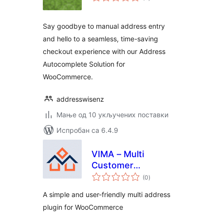
оцена
Say goodbye to manual address entry
and hello to a seamless, time-saving
checkout experience with our Address
Autocomplete Solution for
WooCommerce.
addresswisenz
Мање од 10 укључених поставки
Испробан са 6.4.9
VIMA – Multi
Customer
укупних
Addresses for Woo
(0
)
оцена
A simple and user-friendly multi address
plugin for WooCommerce