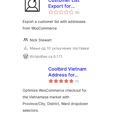
Customer List
Export for
укупних
Woocommerce
(0
)
оцена
Export a customer list with addresses
from WooCommerce
Nick Stewart
Мање од 10 укључених поставки
Испробан са 6.1.11
Coolbird Vietnam
Address for
укупних
WooCommerce
(1
)
оцена
Optimize WooCommerce checkout for
the Vietnamese market with
Province/City, District, Ward dropdown
selectors.