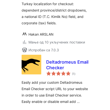
Turkey localization for checkout:
dependent province/district dropdowns,
a national ID (T.C. Kimlik No) field, and
corporate (tax) fields.
Hakan ARSLAN
Мање од 10 укључених поставки
Испробан са 7.0.3
Deltadromeus Email
Checker
укупних
(1
)
оцена
Easily add your custom Deltadromeus
Email Checker script URL to your website
in order to use Email Checker service.
Easily enable or disable email add …