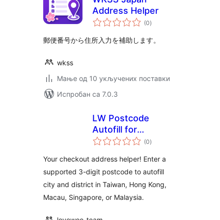
Address Helper
укупних
(0
)
оцена
郵便番号から住所入力を補助します。
wkss
Мање од 10 укључених поставки
Испробан са 7.0.3
LW Postcode
Autofill for
укупних
WooCommerce
(0
)
оцена
Your checkout address helper! Enter a
supported 3-digit postcode to autofill
city and district in Taiwan, Hong Kong,
Macau, Singapore, or Malaysia.
lovewoo-team