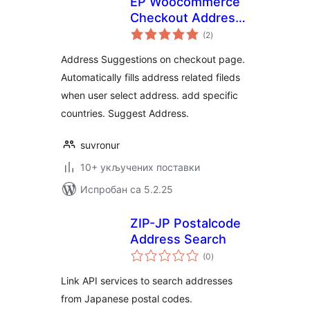
EP Woocommerce
Checkout Address
укупних
AutoComplete
(2
)
оцена
Address Suggestions on checkout page.
Automatically fills address related fileds
when user select address. add specific
countries. Suggest Address.
suvronur
10+ укључених поставки
Испробан са 5.2.25
ZIP-JP Postalcode
Address Search
укупних
(0
)
оцена
Link API services to search addresses
from Japanese postal codes.