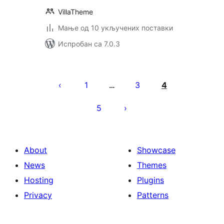
VillaTheme
Мање од 10 укључених поставки
Испробан са 7.0.3
Пагинација
чланака
1
3
4
…
5
About
Showcase
News
Themes
Hosting
Plugins
Privacy
Patterns