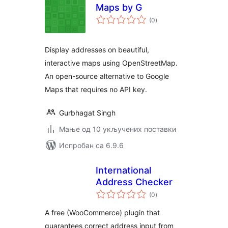
Maps by G
укупних
(0
)
оцена
Display addresses on beautiful,
interactive maps using OpenStreetMap.
An open-source alternative to Google
Maps that requires no API key.
Gurbhagat Singh
Мање од 10 укључених поставки
Испробан са 6.9.6
International
Address Checker
укупних
(0
)
оцена
A free (WooCommerce) plugin that
guarantees correct address input from