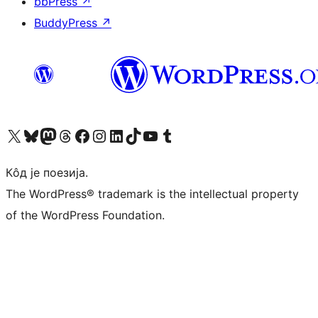
bbPress
↗
BuddyPress
↗
Visit our X (formerly Twitter) account
Посетите наш Bluesky налог
Visit our Mastodon account
Посетите наш налог на Threads-у
Visit our Facebook page
Посетите наш Инстаграм налог
Visit our LinkedIn account
Посетите наш TikTok налог
Visit our YouTube channel
Посетите наш Tumblr налог
Кôд је поезија.
The WordPress® trademark is the intellectual property
of the WordPress Foundation.