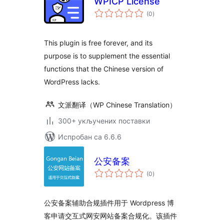
WPICP License
укупних
(0
)
оцена
This plugin is free forever, and its
purpose is to supplement the essential
functions that the Chinese version of
WordPress lacks.
文派翻译（WP Chinese Translation）
300+ укључених поставки
Испробан са 6.6.6
公安备案
укупних
(0
)
оцена
公安备案辅助合规插件用于 Wordpress 博
客申请交互式网安网站备案合规化。该插件