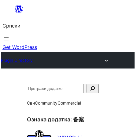
Скочи
на
Српски
садржај
Get WordPress
Plugin Directory
Претрага
Сви
Community
Commercial
Ознака додатка:
备案