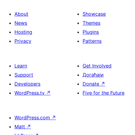
About
Showcase
News
Themes
Hosting
Plugins
Privacy
Patterns
Learn
Get Involved
Support
Догађаји
Developers
Donate
↗
WordPress.tv
↗
Five for the Future
WordPress.com
↗
Matt
↗