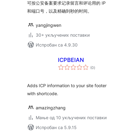
可按公安备案要求记录留言和评论用的 IP
和端口号，以及精确到秒的时间。
yangjingwen
30+ укључених поставки
Испробан са 4.9.30
ICPBEIAN
укупних
(0
)
оцена
Adds ICP information to your site footer
with shortcode.
amazingzhang
Мање од 10 укључених поставки
Испробан са 5.9.15