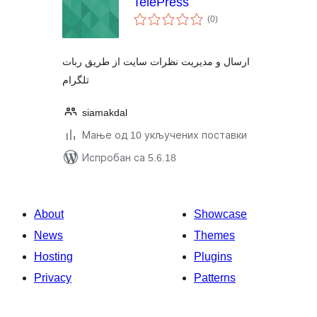
TelePress
укупних
(0
)
оцена
ارسال و مدیریت نظرات سایت از طریق ربات
تلگرام
siamakdal
Мање од 10 укључених поставки
Испробан са 5.6.18
About
Showcase
News
Themes
Hosting
Plugins
Privacy
Patterns