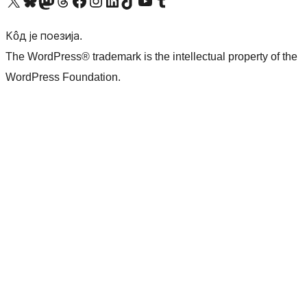
Visit our X (formerly Twitter) account
Посетите наш Bluesky налог
Visit our Mastodon account
Посетите наш налог на Threads-у
Visit our Facebook page
Посетите наш Инстаграм налог
Visit our LinkedIn account
Посетите наш TikTok налог
Visit our YouTube channel
Посетите наш Tumblr налог
Кôд је поезија.
The WordPress® trademark is the intellectual property of the
WordPress Foundation.