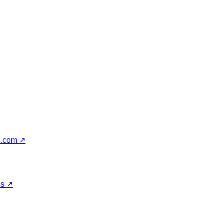
s.com
↗
ss
↗