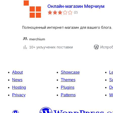
Онлайн-магазин Мерчиум
укупних
(2
)
оцена
Полноценный интернет-магазин для вашего блога.
merchium
10+ укључених поставки
Испроб
About
Showcase
L
News
Themes
S
Hosting
Plugins
D
Privacy
Patterns
W