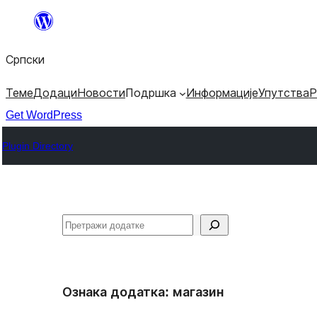
Скочи
на
Српски
садржај
Теме
Додаци
Новости
Подршка
Информације
Упутства
Р
Get WordPress
Plugin Directory
Претрага
Ознака додатка:
магазин