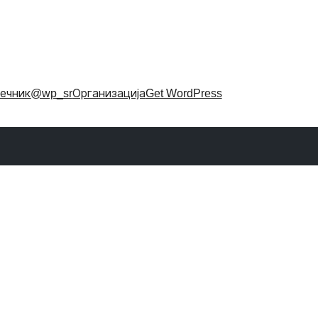
ечник
@wp_sr
Организација
Get WordPress