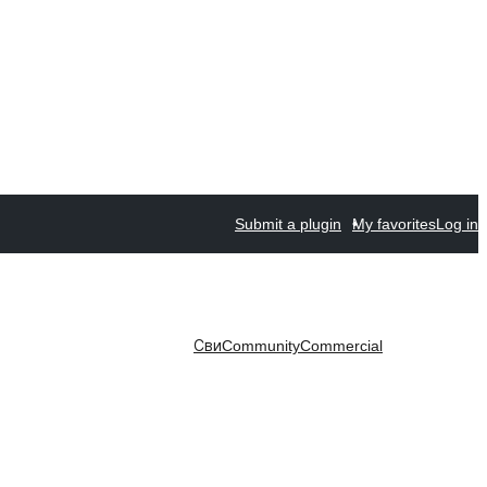
Submit a plugin
My favorites
Log in
Сви
Community
Commercial