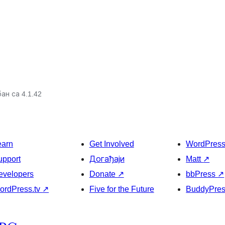
ан са 4.1.42
earn
Get Involved
WordPres
upport
Догађаји
Matt
↗
evelopers
Donate
↗
bbPress
↗
ordPress.tv
↗
Five for the Future
BuddyPre