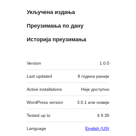
Укључена издања
Преузимања по дану
Историја преузимања
Мета
Version
1.0.0
Last updated
8 година
раније
Active installations
Није доступно
WordPress version
3.0.1 или новије
Tested up to
4.9.30
Language
English (US)