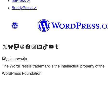
bbPress
↗
BuddyPress
↗
Visit our X (formerly Twitter) account
Посетите наш Bluesky налог
Visit our Mastodon account
Посетите наш налог на Threads-у
Visit our Facebook page
Посетите наш Инстаграм налог
Visit our LinkedIn account
Посетите наш TikTok налог
Visit our YouTube channel
Посетите наш Tumblr налог
Кôд је поезија.
The WordPress® trademark is the intellectual property of the
WordPress Foundation.