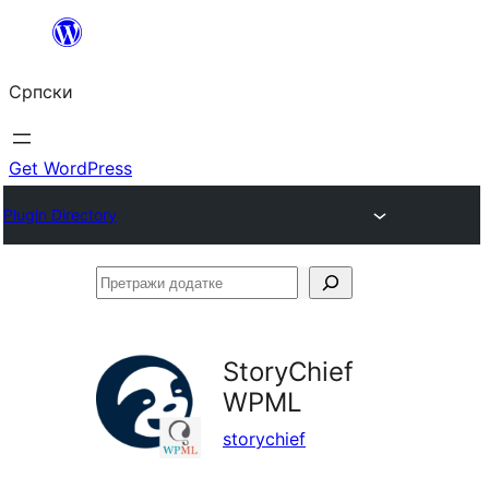
Скочи
на
Српски
садржај
Get WordPress
Plugin Directory
Претражи
додатке
StoryChief
WPML
storychief