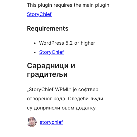
This plugin requires the main plugin
StoryChief
Requirements
WordPress 5.2 or higher
StoryChief
Сарадници и
градитељи
„StoryChief WPML“ је софтвер
отвореног кода. Следећи људи
су допринели овом додатку.
Сарадници
storychief