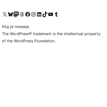
Visit our X (formerly Twitter) account
Посетите наш Bluesky налог
Visit our Mastodon account
Посетите наш налог на Threads-у
Visit our Facebook page
Посетите наш Инстаграм налог
Visit our LinkedIn account
Посетите наш TikTok налог
Visit our YouTube channel
Посетите наш Tumblr налог
Кôд је поезија.
The WordPress® trademark is the intellectual property
of the WordPress Foundation.