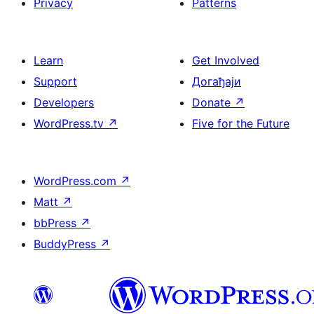
Privacy
Patterns
Learn
Get Involved
Support
Догађаји
Developers
Donate
↗
WordPress.tv
↗
Five for the Future
WordPress.com
↗
Matt
↗
bbPress
↗
BuddyPress
↗