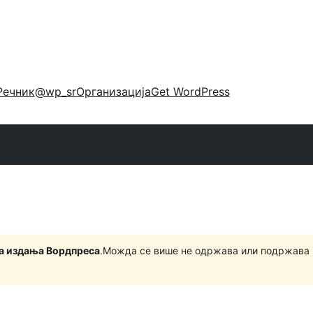
Речник
@wp_sr
Организација
Get WordPress
на издања Вордпреса
.Можда се више не одржава или подржава 