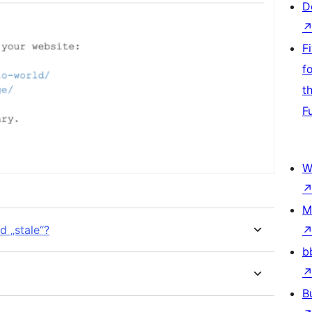
D
F
f
t
F
W
M
d „stale“?
b
B