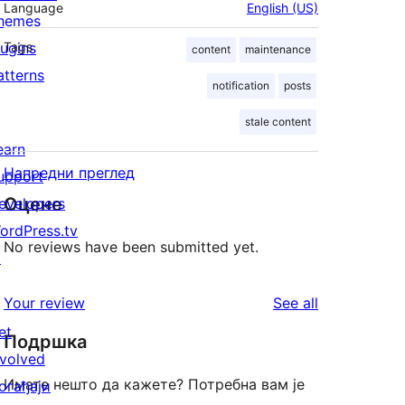
Language
English (US)
hemes
lugins
Tags
content
maintenance
atterns
notification
posts
stale content
earn
Напредни преглед
upport
Оцене
evelopers
ordPress.tv
No reviews have been submitted yet.
↗
reviews
Your review
See all
et
Подршка
nvolved
Имате нешто да кажете? Потребна вам је
огађаји