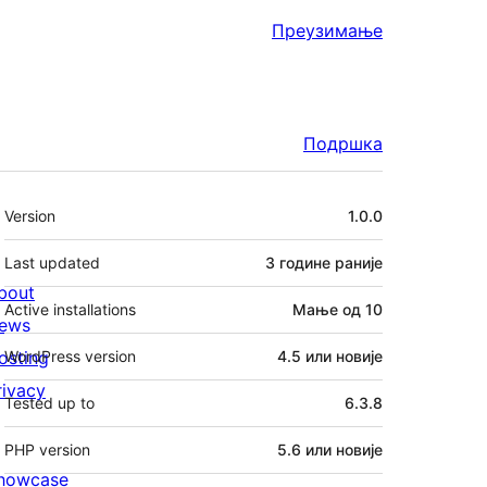
Преузимање
Подршка
Мета
Version
1.0.0
Last updated
3 године
раније
bout
Active installations
Мање од 10
ews
osting
WordPress version
4.5 или новије
rivacy
Tested up to
6.3.8
PHP version
5.6 или новије
howcase