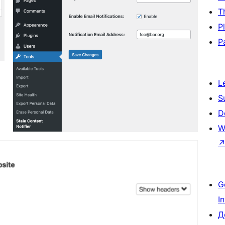
T
P
P
L
S
D
W
G
I
Д