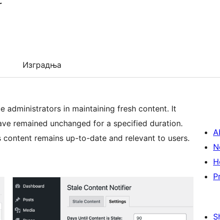
r
Изградња
e administrators in maintaining fresh content. It
ave remained unchanged for a specified duration.
A
s content remains up-to-date and relevant to users.
N
H
P
S