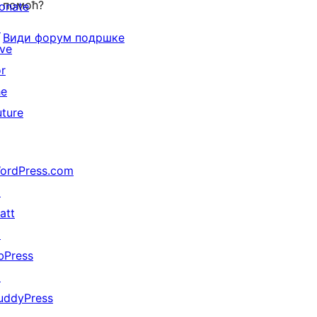
помоћ?
onate
↗
Види форум подршке
ive
or
he
uture
ordPress.com
↗
att
↗
bPress
↗
uddyPress