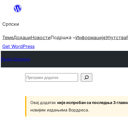
Скочи
на
Српски
садржај
Теме
Додаци
Новости
Подршка
Информације
Упутства
Get WordPress
Plugin Directory
Претражи
додатке
Овај додатак
није испробан са последња 3 глав
новијим издањима Вордреса.