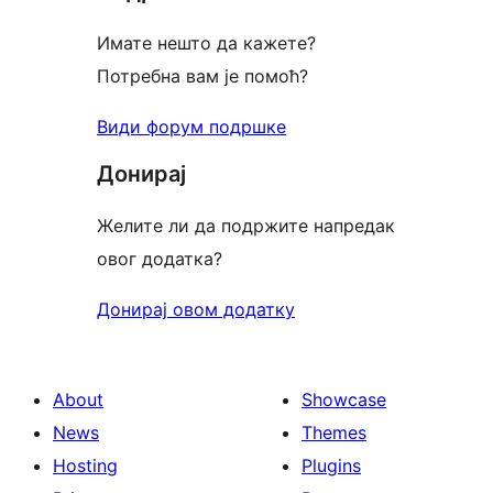
Имате нешто да кажете?
Потребна вам је помоћ?
Види форум подршке
Донирај
Желите ли да подржите напредак
овог додатка?
Донирај овом додатку
About
Showcase
News
Themes
Hosting
Plugins