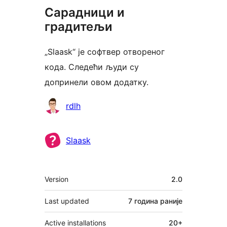
Сарадници и
градитељи
„Slaask“ је софтвер отвореног
кода. Следећи људи су
допринели овом додатку.
Сарадници
rdlh
Slaask
Мета
Version
2.0
Last updated
7 година
раније
Active installations
20+