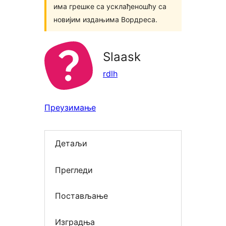
има грешке са усклађеношћу са
новијим издањима Вордреса.
Slaask
rdlh
Преузимање
Детаљи
Прегледи
Постављање
Изградња