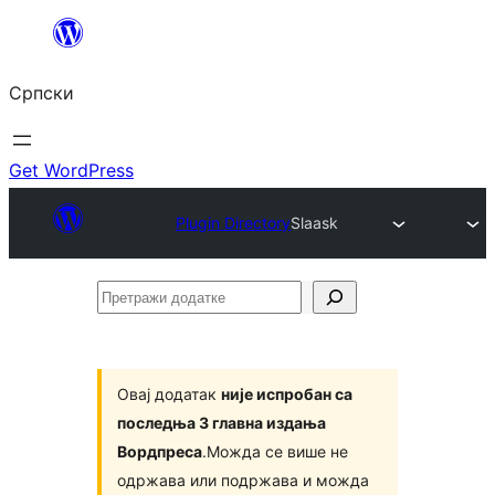
Скочи
на
Српски
садржај
Get WordPress
Plugin Directory
Slaask
Претражи
додатке
Овај додатак
није испробан са
последња 3 главна издања
Вордпреса
.Можда се више не
одржава или подржава и можда