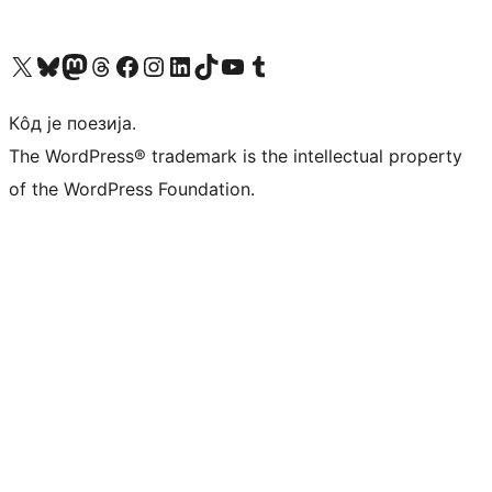
Visit our X (formerly Twitter) account
Посетите наш Bluesky налог
Visit our Mastodon account
Посетите наш налог на Threads-у
Visit our Facebook page
Посетите наш Инстаграм налог
Visit our LinkedIn account
Посетите наш TikTok налог
Visit our YouTube channel
Посетите наш Tumblr налог
Кôд је поезија.
The WordPress® trademark is the intellectual property
of the WordPress Foundation.