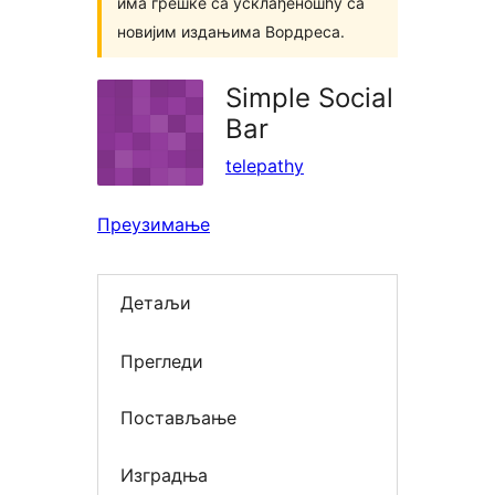
има грешке са усклађеношћу са
новијим издањима Вордреса.
Simple Social
Bar
telepathy
Преузимање
Детаљи
Прегледи
Постављање
Изградња