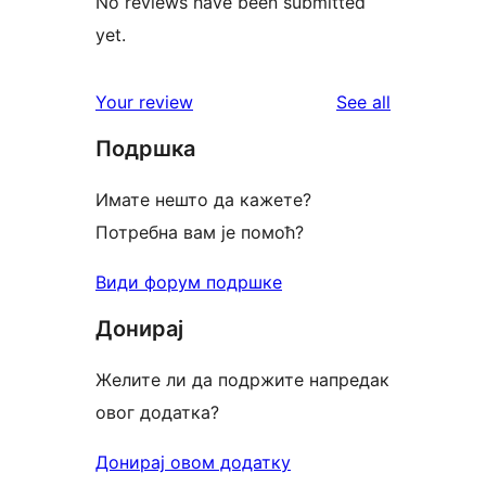
No reviews have been submitted
yet.
reviews
Your review
See all
Подршка
Имате нешто да кажете?
Потребна вам је помоћ?
Види форум подршке
Донирај
Желите ли да подржите напредак
овог додатка?
Донирај овом додатку