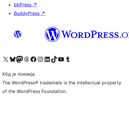
bbPress
↗
BuddyPress
↗
Visit our X (formerly Twitter) account
Посетите наш Bluesky налог
Visit our Mastodon account
Посетите наш налог на Threads-у
Visit our Facebook page
Посетите наш Инстаграм налог
Visit our LinkedIn account
Посетите наш TikTok налог
Visit our YouTube channel
Посетите наш Tumblr налог
Кôд је поезија.
The WordPress® trademark is the intellectual property
of the WordPress Foundation.