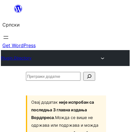
Скочи
на
Српски
садржај
Get WordPress
Plugin Directory
Претражи
додатке
Овај додатак
није испробан са
последња 3 главна издања
Вордпреса
.Можда се више не
одржава или подржава и можда