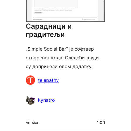
Сарадници и
градитељи
„Simple Social Bar“ је софтвер
отвореног кода. Следећи људи
су допринели овом додатку.
Сарадници
telepathy
kynatro
Мета
Version
1.0.1