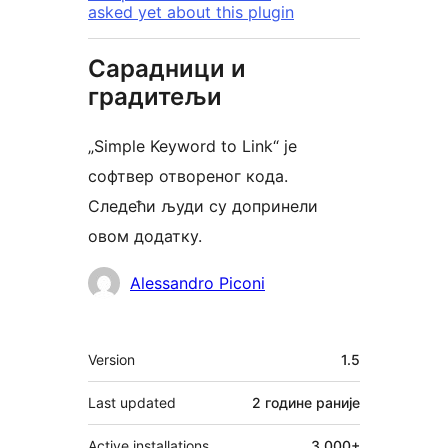
asked yet about this plugin
Сарадници и
градитељи
„Simple Keyword to Link“ је
софтвер отвореног кода.
Следећи људи су допринели
овом додатку.
Сарадници
Alessandro Piconi
Мета
Version
1.5
Last updated
2 године
раније
Active installations
3.000+