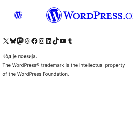
Visit our X (formerly Twitter) account
Посетите наш Bluesky налог
Visit our Mastodon account
Посетите наш налог на Threads-у
Visit our Facebook page
Посетите наш Инстаграм налог
Visit our LinkedIn account
Посетите наш TikTok налог
Visit our YouTube channel
Посетите наш Tumblr налог
Кôд је поезија.
The WordPress® trademark is the intellectual property
of the WordPress Foundation.