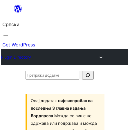
Скочи
на
Српски
садржај
Get WordPress
Plugin Directory
Претражи
додатке
Овај додатак
није испробан са
последња 3 главна издања
Вордпреса
.Можда се више не
одржава или подржава и можда