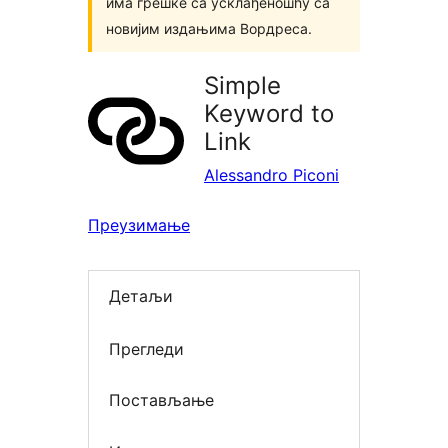
има грешке са усклађеношћу са
новијим издањима Вордреса.
Simple
Keyword to
Link
Alessandro Piconi
Преузимање
Детаљи
Прегледи
Постављање