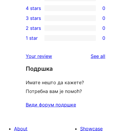
2
4 stars
0
5-
0
3 stars
0
star
4-
0
2 stars
0
reviews
star
3-
0
1 star
0
reviews
star
2-
0
reviews
star
1-
reviews
Your review
See all
reviews
star
Подршка
reviews
Имате нешто да кажете?
Потребна вам је помоћ?
Види форум подршке
About
Showcase