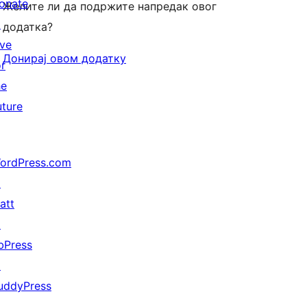
onate
Желите ли да подржите напредак овог
↗
додатка?
ive
Донирај овом додатку
or
he
uture
ordPress.com
↗
att
↗
bPress
↗
uddyPress
↗