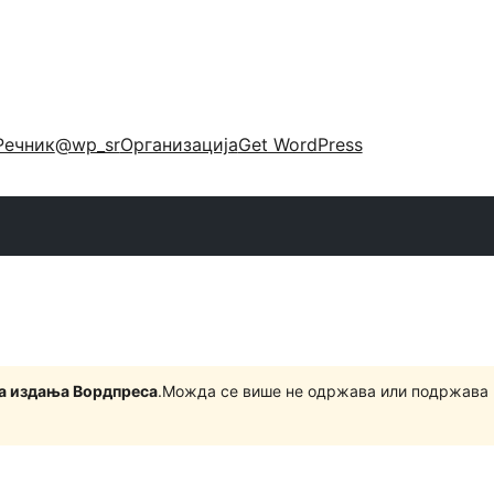
Речник
@wp_sr
Организација
Get WordPress
на издања Вордпреса
.Можда се више не одржава или подржава 