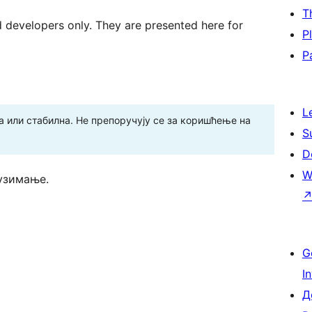
T
d developers only. They are presented here for
P
P
L
 или стабилна. Не препоручују се за коришћење на
S
D
W
узимање.
G
I
Д