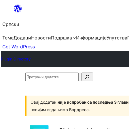
Скочи
на
Српски
садржај
Теме
Додаци
Новости
Подршка
Информације
Упутства
Get WordPress
Plugin Directory
Претражи
додатке
Овај додатак
није испробан са последња 3 глав
новијим издањима Вордреса.