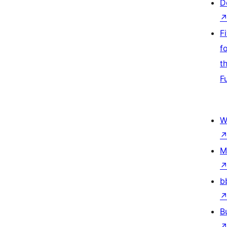
D
F
f
t
F
W
M
b
B