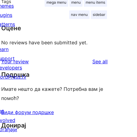
Tags
mega menu
menu
menu items
hemes
lugins
nav menu
sidebar
atterns
Оцене
No reviews have been submitted yet.
earn
upport
reviews
Your review
See all
evelopers
Подршка
ordPress.tv
↗
Имате нешто да кажете? Потребна вам је
помоћ?
et
Види форум подршке
nvolved
Донирај
огађаји