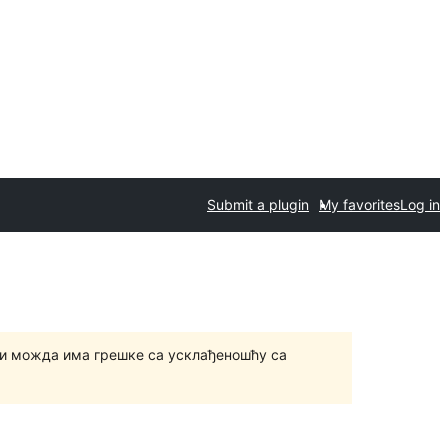
Submit a plugin
My favorites
Log in
и можда има грешке са усклађеношћу са