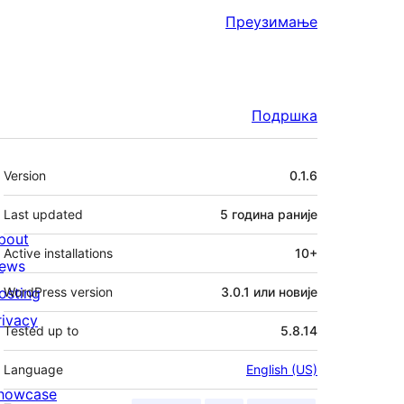
Преузимање
Подршка
Мета
Version
0.1.6
Last updated
5 година
раније
bout
Active installations
10+
ews
osting
WordPress version
3.0.1 или новије
rivacy
Tested up to
5.8.14
Language
English (US)
howcase