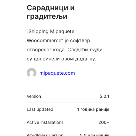
Сарадници и
градитељи
„Shipping Mipaquete
Woocommerce“ је софтвер
отвореног кода. Следећи људи
су допринели овом додатку.
Сарадници
mipaquete.com
Мета
Version
5.0.1
Last updated
1 година
раније
Active installations
200+
WordPress version
5.0 или новије