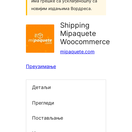
има грешке са усклађеношћу са
новијим издањима Вордреса.
Shipping
Mipaquete
Woocommerce
mipaquete.com
Преузимање
Детаљи
Прегледи
Постављање