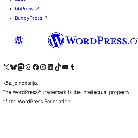
bbPress
↗
BuddyPress
↗
Visit our X (formerly Twitter) account
Посетите наш Bluesky налог
Visit our Mastodon account
Посетите наш налог на Threads-у
Visit our Facebook page
Посетите наш Инстаграм налог
Visit our LinkedIn account
Посетите наш TikTok налог
Visit our YouTube channel
Посетите наш Tumblr налог
Кôд је поезија.
The WordPress® trademark is the intellectual property
of the WordPress Foundation.