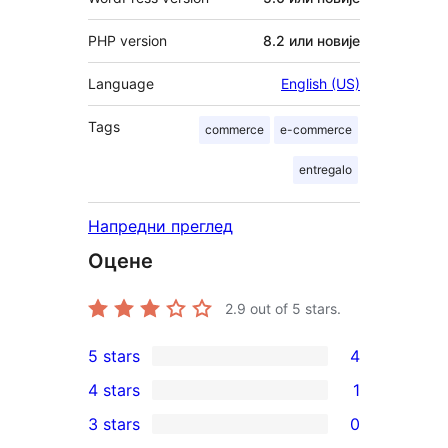
PHP version
8.2 или новије
Language
English (US)
Tags
commerce
e-commerce
entregalo
Напредни преглед
Оцене
2.9
out of 5 stars.
5 stars
4
4
4 stars
1
5-
1
3 stars
0
star
4-
0