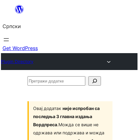
Скочи
на
Српски
садржај
Get WordPress
Plugin Directory
Претражи
додатке
Овај додатак
није испробан са
последња 3 главна издања
Вордпреса
.Можда се више не
одржава или подржава и можда