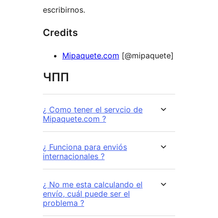
escribirnos.
Credits
Mipaquete.com
[@mipaquete]
ЧПП
¿ Como tener el servcio de
Mipaquete.com ?
¿ Funciona para enviós
internacionales ?
¿ No me esta calculando el
envío, cuál puede ser el
problema ?