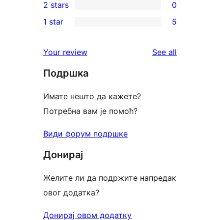
2 stars
0
reviews
star
3-
0
1 star
5
review
star
2-
5
reviews
star
1-
reviews
Your review
See all
reviews
star
Подршка
reviews
Имате нешто да кажете?
Потребна вам је помоћ?
Види форум подршке
Донирај
Желите ли да подржите напредак
овог додатка?
Донирај овом додатку