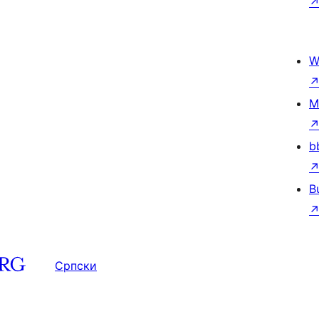
W
M
b
B
Српски