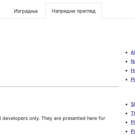
Изградња
Напредни преглед
A
N
H
P
S
T
d developers only. They are presented here for
P
P