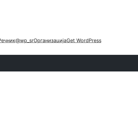
Речник
@wp_sr
Организација
Get WordPress