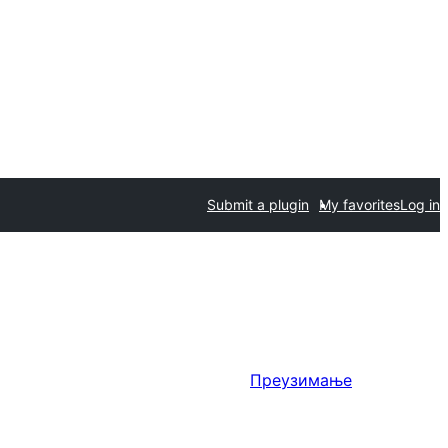
Submit a plugin
My favorites
Log in
Преузимање