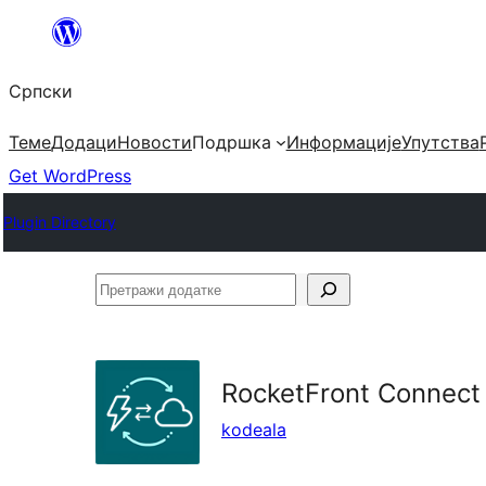
Скочи
на
Српски
садржај
Теме
Додаци
Новости
Подршка
Информације
Упутства
Get WordPress
Plugin Directory
Претражи
додатке
RocketFront Connect
kodeala