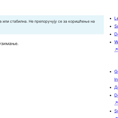
L
 или стабилна. Не препоручују се за коришћење на
S
D
W
узимање.
G
I
Д
D
S