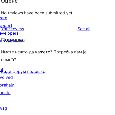
Оцене
No reviews have been submitted yet.
earn
upport
reviews
Your review
See all
evelopers
Подршка
ordPress.tv
↗
Имате нешто да кажете? Потребна вам је
помоћ?
et
Види форум подршке
nvolved
огађаји
onate
↗
wag