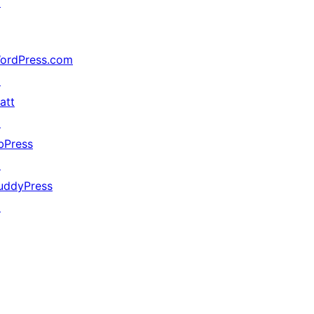
↗
ordPress.com
↗
att
↗
bPress
↗
uddyPress
↗