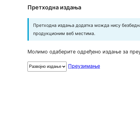
Претходна издања
Претходна издања додатка можда нису безбедна
продукционим веб местима.
Молимо одаберите одређено издање за пре
Преузимање