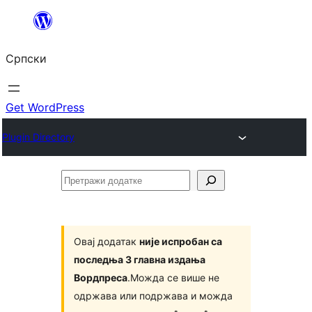
Скочи
на
Српски
садржај
Get WordPress
Plugin Directory
Претражи
додатке
Овај додатак
није испробан са
последња 3 главна издања
Вордпреса
.Можда се више не
одржава или подржава и можда