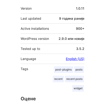
Мета
Version
1.0.11
Last updated
9 година
раније
Active installations
900+
WordPress version
2.9.0 или новије
Tested up to
3.5.2
Language
English (US)
Tags
post-plugins
posts
recent
recent posts
widget
Оцене