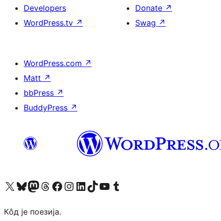
Developers
Donate
↗
WordPress.tv
↗
Swag
↗
WordPress.com
↗
Matt
↗
bbPress
↗
BuddyPress
↗
Visit our X (formerly Twitter) account
Посетите наш Bluesky налог
Visit our Mastodon account
Посетите наш налог на Threads-у
Visit our Facebook page
Посетите наш Инстаграм налог
Visit our LinkedIn account
Посетите наш TikTok налог
Visit our YouTube channel
Посетите наш Tumblr налог
Кôд је поезија.