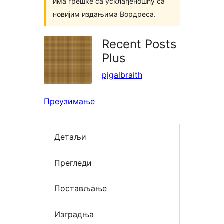
има грешке са усклађеношћу са
новијим издањима Вордреса.
Recent Posts
Plus
pjgalbraith
Преузимање
Детаљи
Прегледи
Постављање
Изградња