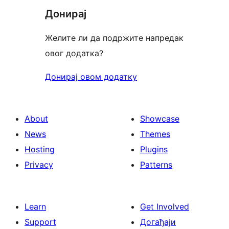
Донирај
Желите ли да подржите напредак
овог додатка?
Донирај овом додатку
About
Showcase
News
Themes
Hosting
Plugins
Privacy
Patterns
Learn
Get Involved
Support
Догађаји