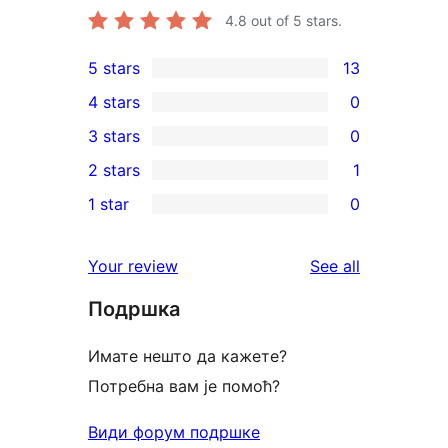
4.8
out of 5 stars.
5 stars
13
13
4 stars
0
5-
0
3 stars
0
star
4-
0
2 stars
1
reviews
star
3-
1
1 star
0
reviews
star
2-
0
reviews
star
1-
reviews
Your review
See all
review
star
Подршка
reviews
Имате нешто да кажете?
Потребна вам је помоћ?
Види форум подршке