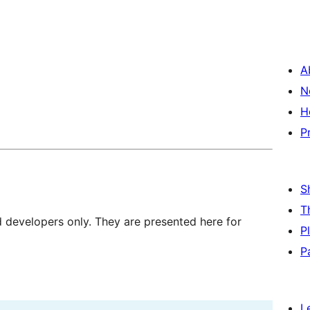
A
N
H
P
S
T
d developers only. They are presented here for
P
P
L