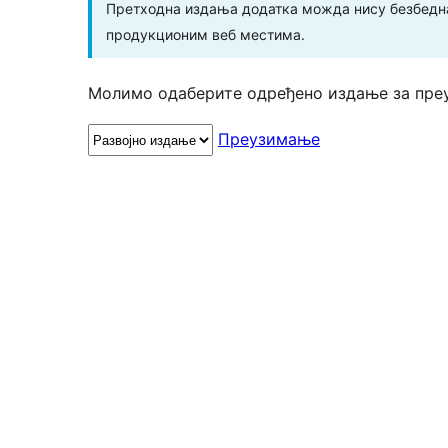
Претходна издања додатка можда нису безбедна
продукционим веб местима.
Молимо одаберите одређено издање за пре
Преузимање