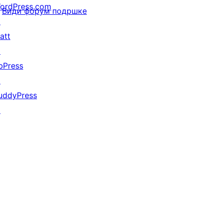
ordPress.com
Види форум подршке
↗
att
↗
bPress
↗
uddyPress
↗