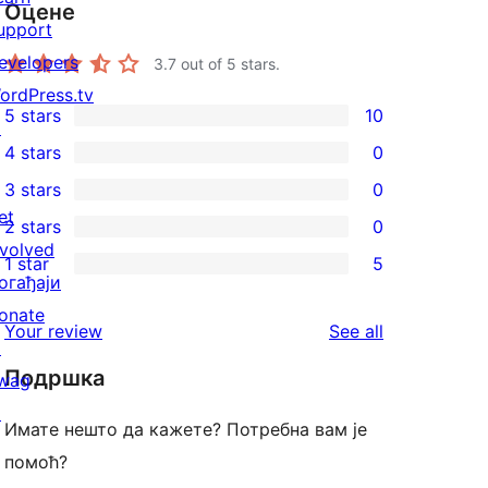
Оцене
upport
evelopers
3.7
out of 5 stars.
ordPress.tv
5 stars
10
↗
10
4 stars
0
5-
0
3 stars
0
star
4-
0
et
2 stars
0
reviews
star
3-
0
nvolved
1 star
5
reviews
star
2-
5
огађаји
reviews
star
1-
onate
reviews
Your review
See all
reviews
star
↗
Подршка
reviews
wag
↗
Имате нешто да кажете? Потребна вам је
помоћ?