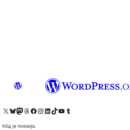
Visit our X (formerly Twitter) account
Посетите наш Bluesky налог
Visit our Mastodon account
Посетите наш налог на Threads-у
Visit our Facebook page
Посетите наш Инстаграм налог
Visit our LinkedIn account
Посетите наш TikTok налог
Visit our YouTube channel
Посетите наш Tumblr налог
Кôд је поезија.