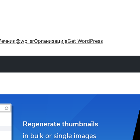
Речник
@wp_sr
Организација
Get WordPress