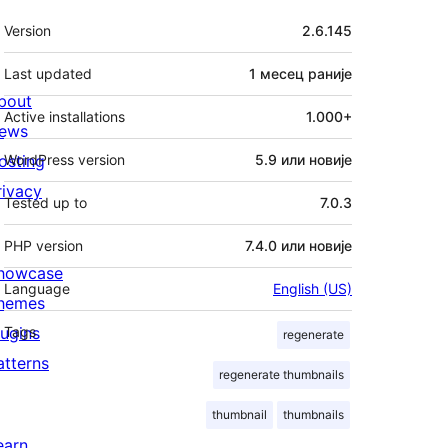
Мета
Version
2.6.145
Last updated
1 месец
раније
bout
Active installations
1.000+
ews
osting
WordPress version
5.9 или новије
rivacy
Tested up to
7.0.3
PHP version
7.4.0 или новије
howcase
Language
English (US)
hemes
lugins
Tags
regenerate
atterns
regenerate thumbnails
thumbnail
thumbnails
earn