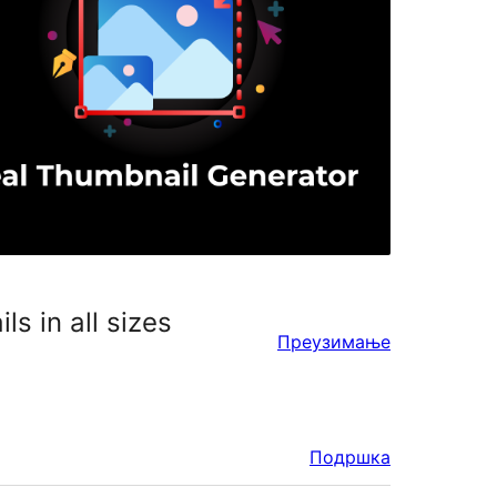
s in all sizes
Преузимање
Подршка