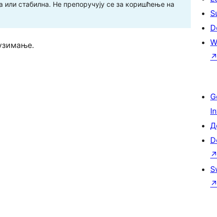
 или стабилна. Не препоручују се за коришћење на
S
D
W
узимање.
G
I
Д
D
S