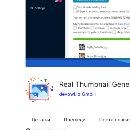
Real Thumbnail Genera
devowl.io GmbH
Детаљи
Прегледи
Постављање