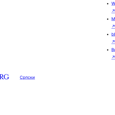
W
M
b
B
Српски