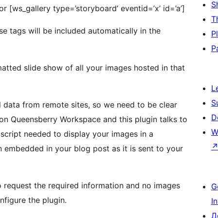
S
or [ws_gallery type=’storyboard’ eventid=’x’ id=’a’]
T
e tags will be included automatically in the
P
P
matted slide show of all your images hosted in that
L
S
l data from remote sites, so we need to be clear
D
on Queensberry Workspace and this plugin talks to
W
cript needed to display your images in a
n embedded in your blog post as it is sent to your
o request the required information and no images
G
nfigure the plugin.
I
Д