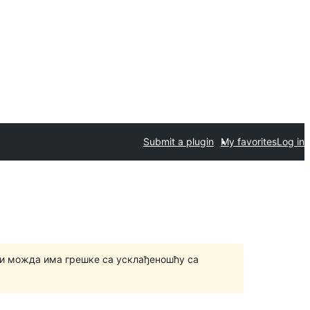
Submit a plugin
My favorites
Log in
и можда има грешке са усклађеношћу са