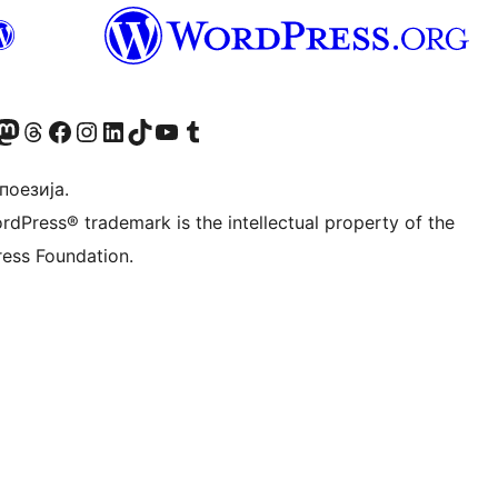
Twitter) account
 Bluesky налог
sit our Mastodon account
Посетите наш налог на Threads-у
Visit our Facebook page
Посетите наш Инстаграм налог
Visit our LinkedIn account
Посетите наш TikTok налог
Visit our YouTube channel
Посетите наш Tumblr налог
 поезија.
rdPress® trademark is the intellectual property of the
ess Foundation.