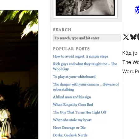
Visit our X (formerly 
Посетите наш
Vi
Кôд је
The Wo
WordPr