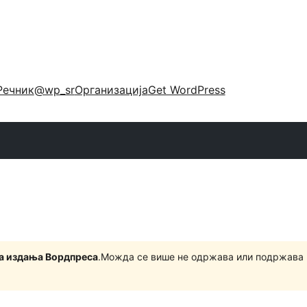
Речник
@wp_sr
Организација
Get WordPress
на издања Вордпреса
.Можда се више не одржава или подржава 