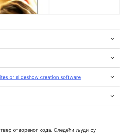
sites or slideshow creation software
офтвер отвореног кода. Следећи људи су