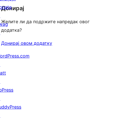
onate
Донирај
↗
Желите ли да подржите напредак овог
wag
додатка?
↗
Донирај овом додатку
ordPress.com
↗
att
↗
bPress
↗
uddyPress
↗