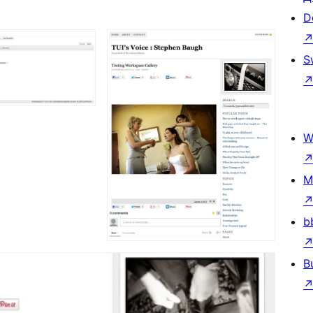
D
S
W
M
b
B