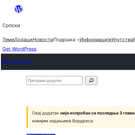
Скочи
на
Српски
садржај
Теме
Додаци
Новости
Подршка
Информације
Упутства
Get WordPress
Plugin Directory
Претражи
додатке
Овај додатак
није испробан са последња 3 глав
новијим издањима Вордреса.