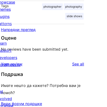
howcase
Tags
photographer
photography
hemes
lugins
slide shows
atterns
Напредни преглед
Оцене
earn
No reviews have been submitted yet.
upport
evelopers
reviews
Your review
See all
ordPress.tv
↗
Подршка
Имате нешто да кажете? Потребна вам је
et
помоћ?
nvolved
Види форум подршке
огађаји