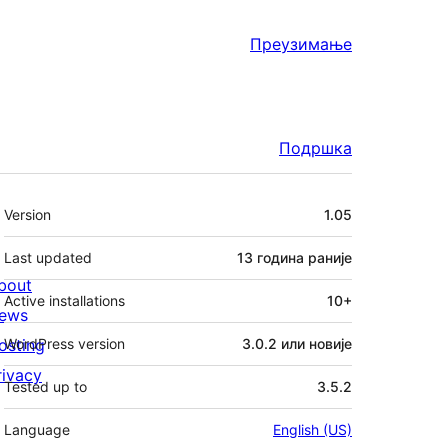
Преузимање
Подршка
Мета
Version
1.05
Last updated
13 година
раније
bout
Active installations
10+
ews
osting
WordPress version
3.0.2 или новије
rivacy
Tested up to
3.5.2
Language
English (US)