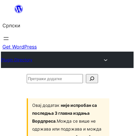
Скочи
на
Српски
садржај
Get WordPress
Plugin Directory
Претражи
додатке
Овај додатак
није испробан са
последња 3 главна издања
Вордпреса
.Можда се више не
одржава или подржава и можда