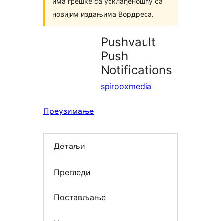
има грешке са усклађеношћу са
новијим издањима Вордреса.
Pushvault
Push
Notifications
spirooxmedia
Преузимање
Детаљи
Прегледи
Постављање