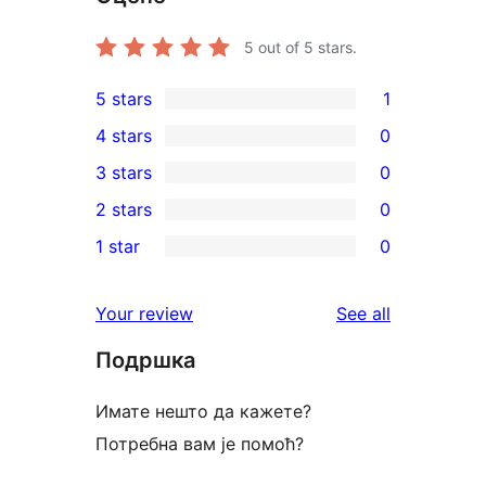
5
out of 5 stars.
5 stars
1
1
4 stars
0
5-
0
3 stars
0
star
4-
0
2 stars
0
review
star
3-
0
1 star
0
reviews
star
2-
0
reviews
star
1-
reviews
Your review
See all
reviews
star
Подршка
reviews
Имате нешто да кажете?
Потребна вам је помоћ?