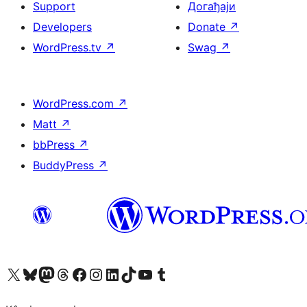
Support
Догађаји
Developers
Donate
↗
WordPress.tv
↗
Swag
↗
WordPress.com
↗
Matt
↗
bbPress
↗
BuddyPress
↗
Visit our X (formerly Twitter) account
Посетите наш Bluesky налог
Visit our Mastodon account
Посетите наш налог на Threads-у
Visit our Facebook page
Посетите наш Инстаграм налог
Visit our LinkedIn account
Посетите наш TikTok налог
Visit our YouTube channel
Посетите наш Tumblr налог