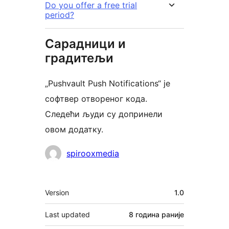
Do you offer a free trial
period?
Сарадници и
градитељи
„Pushvault Push Notifications“ је
софтвер отвореног кода.
Следећи људи су допринели
овом додатку.
Сарадници
spirooxmedia
Мета
Version
1.0
Last updated
8 година
раније