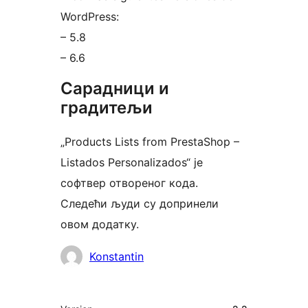
WordPress:
– 5.8
– 6.6
Сарадници и
градитељи
„Products Lists from PrestaShop –
Listados Personalizados“ је
софтвер отвореног кода.
Следећи људи су допринели
овом додатку.
Сарадници
Konstantin
Мета