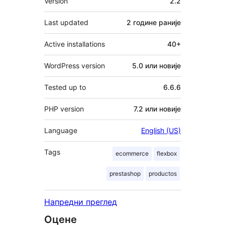
Version
2.2
Last updated
2 године
раније
Active installations
40+
WordPress version
5.0 или новије
Tested up to
6.6.6
PHP version
7.2 или новије
Language
English (US)
Tags
ecommerce
flexbox
prestashop
productos
Напредни преглед
Оцене