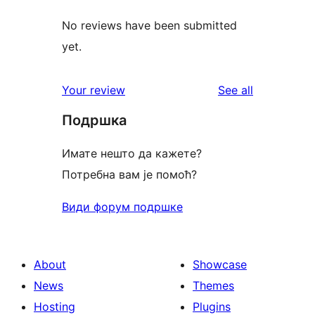
No reviews have been submitted
yet.
reviews
Your review
See all
Подршка
Имате нешто да кажете?
Потребна вам је помоћ?
Види форум подршке
About
Showcase
News
Themes
Hosting
Plugins