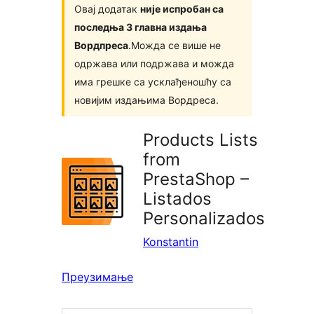
Овај додатак
није испробан са
последња 3 главна издања
Вордпреса
.Можда се више не
одржава или подржава и можда
има грешке са усклађеношћу са
новијим издањима Вордреса.
Products Lists
from
PrestaShop –
Listados
Personalizados
Konstantin
Преузимање