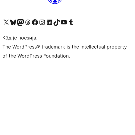
Visit our X (formerly Twitter) account
Посетите наш Bluesky налог
Visit our Mastodon account
Посетите наш налог на Threads-у
Visit our Facebook page
Посетите наш Инстаграм налог
Visit our LinkedIn account
Посетите наш TikTok налог
Visit our YouTube channel
Посетите наш Tumblr налог
Кôд је поезија.
The WordPress® trademark is the intellectual property
of the WordPress Foundation.