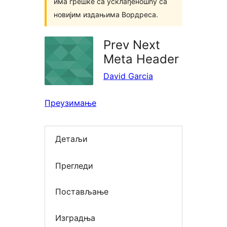
има грешке са усклађеношћу са
новијим издањима Вордреса.
Prev Next
Meta Header
David Garcia
Преузимање
Детаљи
Прегледи
Постављање
Изградња