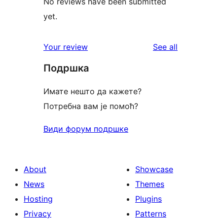
No reviews have been submitted
yet.
reviews
Your review
See all
Подршка
Имате нешто да кажете?
Потребна вам је помоћ?
Види форум подршке
About
Showcase
News
Themes
Hosting
Plugins
Privacy
Patterns