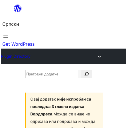
Скочи
на
Српски
садржај
Get WordPress
Plugin Directory
Претражи
додатке
Овај додатак
није испробан са
последња 3 главна издања
Вордпреса
.Можда се више не
одржава или подржава и можда