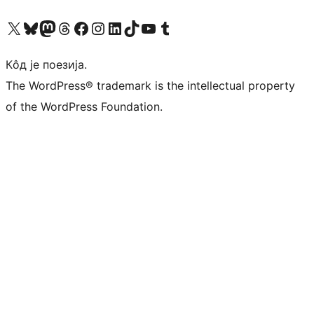
Visit our X (formerly Twitter) account
Посетите наш Bluesky налог
Visit our Mastodon account
Посетите наш налог на Threads-у
Visit our Facebook page
Посетите наш Инстаграм налог
Visit our LinkedIn account
Посетите наш TikTok налог
Visit our YouTube channel
Посетите наш Tumblr налог
Кôд је поезија.
The WordPress® trademark is the intellectual property
of the WordPress Foundation.