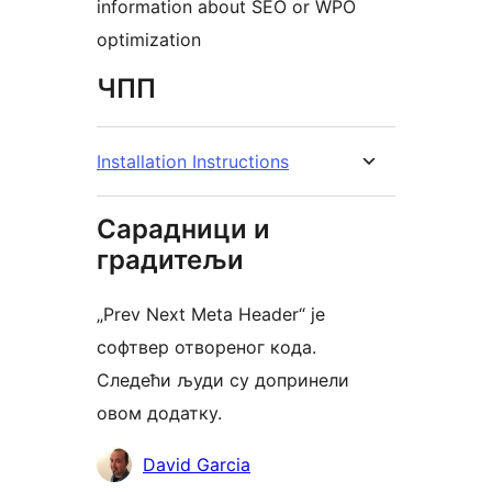
information about SEO or WPO
optimization
ЧПП
Installation Instructions
Сарадници и
градитељи
„Prev Next Meta Header“ је
софтвер отвореног кода.
Следећи људи су допринели
овом додатку.
Сарадници
David Garcia