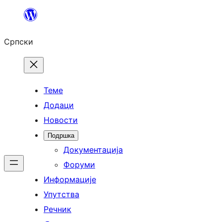
Скочи
на
Српски
садржај
Теме
Додаци
Новости
Подршка
Документација
Форуми
Информације
Упутства
Речник