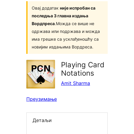
Овај додатак
није испробан са
последња 3 главна издања
Вордпреса
.Можда се више не
одржава или подржава и можда
има грешке са усклађеношћу са
новијим издањима Вордреса.
Playing Card
Notations
Amit Sharma
Преузимање
Детаљи