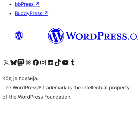
bbPress
↗
BuddyPress
↗
Visit our X (formerly Twitter) account
Посетите наш Bluesky налог
Visit our Mastodon account
Посетите наш налог на Threads-у
Visit our Facebook page
Посетите наш Инстаграм налог
Visit our LinkedIn account
Посетите наш TikTok налог
Visit our YouTube channel
Посетите наш Tumblr налог
Кôд је поезија.
The WordPress® trademark is the intellectual property
of the WordPress Foundation.