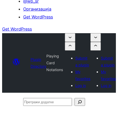
@wp_sr
Организација
Get WordPress
Get WordPress
Playing
Submit
Submit
Plugin
Card
a plugin
a plugin
Directory
Notations
My
My
favorites
favorites
Log in
Log in
Претражи
додатке