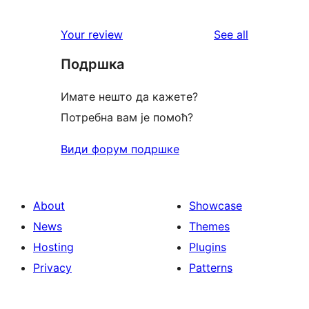
0
reviews
star
1-
reviews
Your review
See all
reviews
star
Подршка
reviews
Имате нешто да кажете?
Потребна вам је помоћ?
Види форум подршке
About
Showcase
News
Themes
Hosting
Plugins
Privacy
Patterns