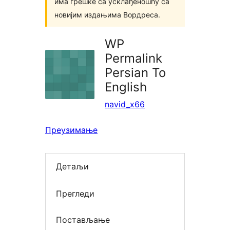
има грешке са усклађеношћу са
новијим издањима Вордреса.
WP
Permalink
Persian To
English
navid_x66
Преузимање
Детаљи
Прегледи
Постављање