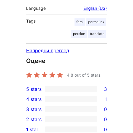
Language
English (US)
Tags
farsi
permalink
persian
translate
Напредни преглед
Оцене
4.8
out of 5 stars.
5 stars
3
3
4 stars
1
5-
1
3 stars
0
star
4-
0
2 stars
0
reviews
star
3-
0
1 star
0
review
star
2-