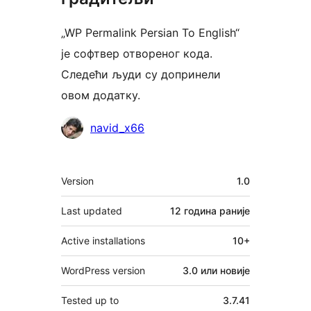
„WP Permalink Persian To English“
је софтвер отвореног кода.
Следећи људи су допринели
овом додатку.
Сарадници
navid_x66
Мета
Version
1.0
Last updated
12 година
раније
Active installations
10+
WordPress version
3.0 или новије
Tested up to
3.7.41