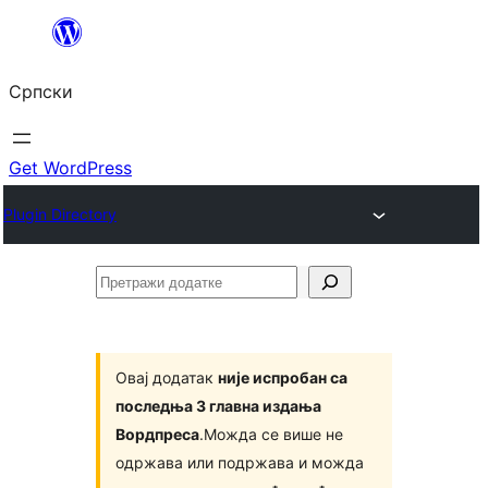
Скочи
на
Српски
садржај
Get WordPress
Plugin Directory
Претражи
додатке
Овај додатак
није испробан са
последња 3 главна издања
Вордпреса
.Можда се више не
одржава или подржава и можда