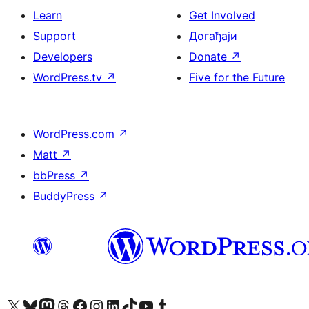
Learn
Get Involved
Support
Догађаји
Developers
Donate
↗
WordPress.tv
↗
Five for the Future
WordPress.com
↗
Matt
↗
bbPress
↗
BuddyPress
↗
Visit our X (formerly Twitter) account
Посетите наш Bluesky налог
Visit our Mastodon account
Посетите наш налог на Threads-у
Visit our Facebook page
Посетите наш Инстаграм налог
Visit our LinkedIn account
Посетите наш TikTok налог
Visit our YouTube channel
Посетите наш Tumblr налог