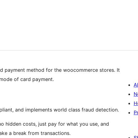
ard payment method for the woocommerce stores. It
mode of card payment.
A
N
H
liant, and implements world class fraud detection.
P
o hidden costs, just pay for what you use, and
ake a break from transactions.
S