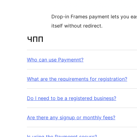
Drop-in Frames payment lets you eas
itself without redirect.
ЧПП
Who can use Paymennt?
What are the requirements for registration?
Do I need to be a registered business?
Are there any signup or monthly fees?
Is using the Paymennt secure?