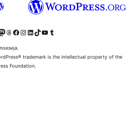
Twitter) account
 Bluesky налог
sit our Mastodon account
Посетите наш налог на Threads-у
Visit our Facebook page
Посетите наш Инстаграм налог
Visit our LinkedIn account
Посетите наш TikTok налог
Visit our YouTube channel
Посетите наш Tumblr налог
 поезија.
rdPress® trademark is the intellectual property of the
ess Foundation.