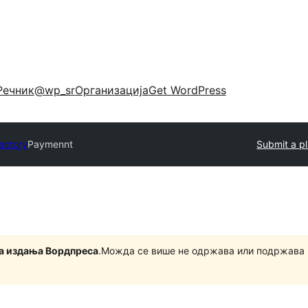
Речник
@wp_sr
Организација
Get WordPress
rectory
Paymennt
Submit a p
на издања Вордпреса
.Можда се више не одржава или подржава 