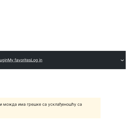
lugin
My favorites
Log in
и можда има грешке са усклађеношћу са