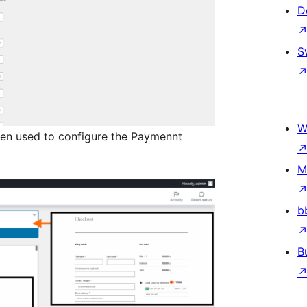
D
S
W
en used to configure the Paymennt
M
b
B