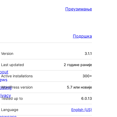
Преузимање
Подршка
Мета
Version
3.1.1
Last updated
2 године
раније
bout
Active installations
300+
ews
osting
WordPress version
5.7 или новије
rivacy
Tested up to
6.0.13
Language
English (US)
howcase