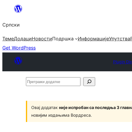
Скочи
на
Српски
садржај
Теме
Додаци
Новости
Подршка
Информације
Упутства
Get WordPress
Plugin Di
Претражи
додатке
Овај додатак
није испробан са последња 3 глав
новијим издањима Вордреса.