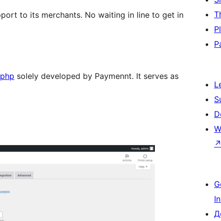
T
rt to its merchants. No waiting in line to get in
P
P
-php
solely developed by Paymennt. It serves as
L
S
D
W
G
I
Д