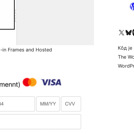
Visit our X (formerly 
Посетите наш
Vi
Кôд је
-in Frames and Hosted
The Wo
WordPr