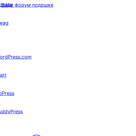
onate
Види форум подршке
↗
wag
↗
ordPress.com
↗
att
↗
bPress
↗
uddyPress
↗