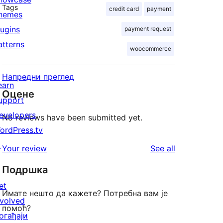
Tags
credit card
payment
hemes
lugins
payment request
atterns
woocommerce
Напредни преглед
earn
Оцене
upport
evelopers
No reviews have been submitted yet.
ordPress.tv
↗
reviews
Your review
See all
Подршка
et
Имате нешто да кажете? Потребна вам је
nvolved
помоћ?
огађаји