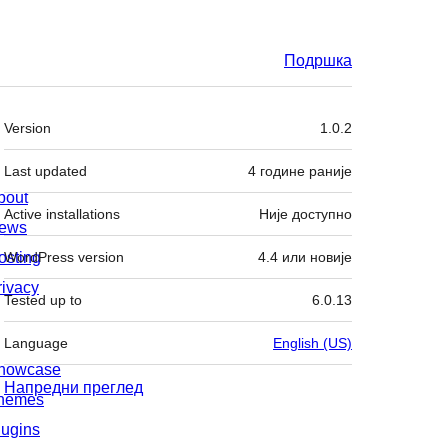
Подршка
Мета
Version
1.0.2
Last updated
4 године
раније
bout
Active installations
Није доступно
ews
osting
WordPress version
4.4 или новије
rivacy
Tested up to
6.0.13
Language
English (US)
howcase
Напредни преглед
hemes
lugins