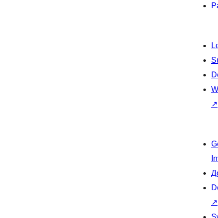
P
L
S
D
W
↗
G
I
Д
D
↗
S