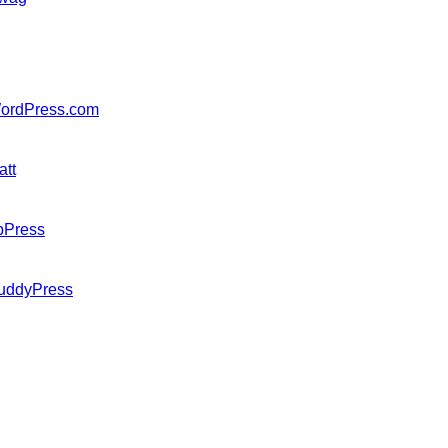
ordPress.com
att
bPress
uddyPress