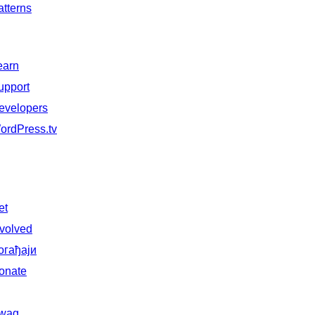
atterns
earn
upport
evelopers
ordPress.tv
et
nvolved
огађаји
onate
wag