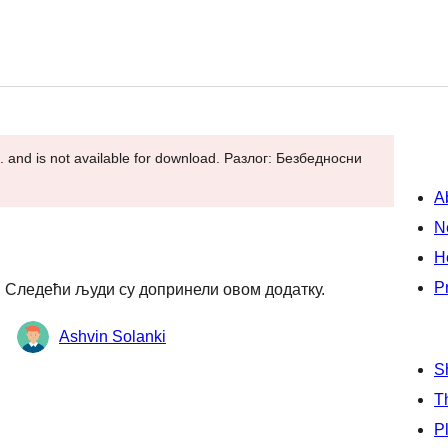
. and is not available for download. Разлог: Безбедносни
A
N
H
P
а. Следећи људи су допринели овом додатку.
Ashvin Solanki
S
T
P