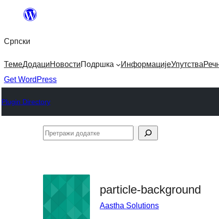
Скочи
на
Српски
садржај
Теме
Додаци
Новости
Подршка
Информације
Упутства
Реч
Get WordPress
Plugin Directory
Претражи
додатке
particle-background
Aastha Solutions