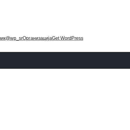
ник
@wp_sr
Организација
Get WordPress