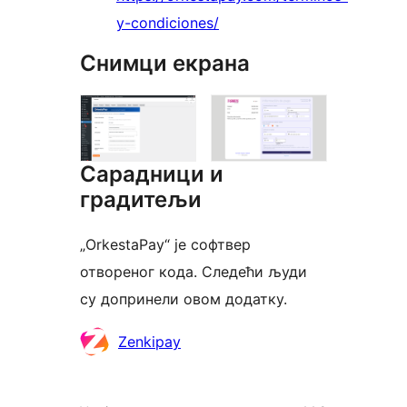
y-condiciones/
Снимци екрана
Сарадници и
градитељи
„OrkestaPay“ је софтвер
отвореног кода. Следећи људи
су допринели овом додатку.
Сарадници
Zenkipay
Мета