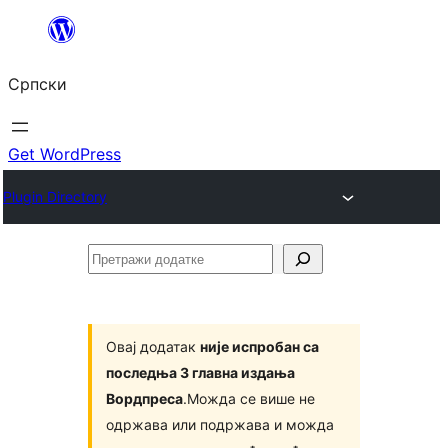
Скочи
на
Српски
садржај
Get WordPress
Plugin Directory
Претражи
додатке
Овај додатак
није испробан са
последња 3 главна издања
Вордпреса
.Можда се више не
одржава или подржава и можда