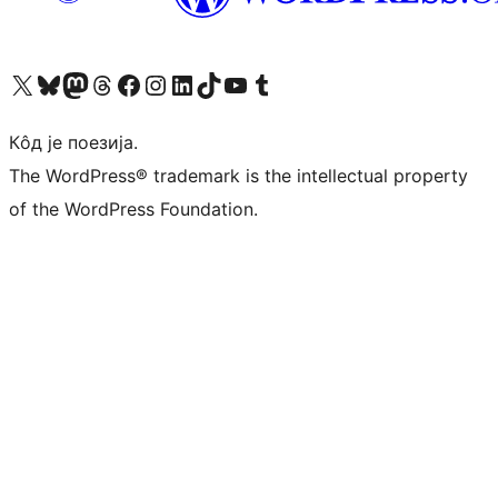
Visit our X (formerly Twitter) account
Посетите наш Bluesky налог
Visit our Mastodon account
Посетите наш налог на Threads-у
Visit our Facebook page
Посетите наш Инстаграм налог
Visit our LinkedIn account
Посетите наш TikTok налог
Visit our YouTube channel
Посетите наш Tumblr налог
Кôд је поезија.
The WordPress® trademark is the intellectual property
of the WordPress Foundation.