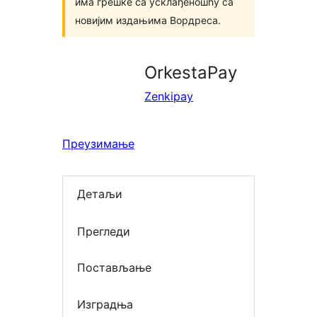
има грешке са усклађеношћу са
новијим издањима Вордреса.
OrkestaPay
Zenkipay
Преузимање
Детаљи
Прегледи
Постављање
Изградња