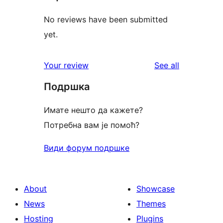
No reviews have been submitted
yet.
reviews
Your review
See all
Подршка
Имате нешто да кажете?
Потребна вам је помоћ?
Види форум подршке
About
Showcase
News
Themes
Hosting
Plugins