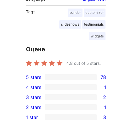
Tags
builder
customizer
slideshows
testimonials
widgets
Оцене
4.8
out of 5 stars.
5 stars
78
78
4 stars
1
5-
1
3 stars
2
star
4-
2
2 stars
1
reviews
star
3-
1
1 star
3
review
star
2-
3
reviews
star
1-