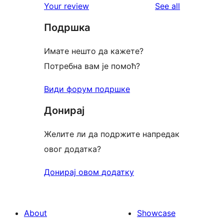
reviews
Your review
See all
review
star
Подршка
reviews
Имате нешто да кажете?
Потребна вам је помоћ?
Види форум подршке
Донирај
Желите ли да подржите напредак
овог додатка?
Донирај овом додатку
About
Showcase