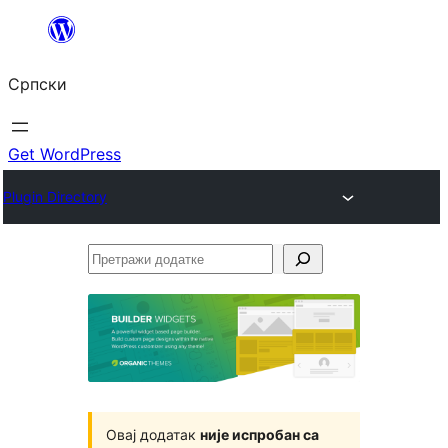
Скочи
на
Српски
садржај
Get WordPress
Plugin Directory
Претражи
додатке
Овај додатак
није испробан са