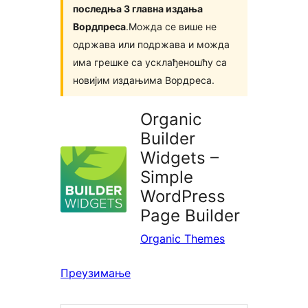
последња 3 главна издања
Вордпреса
.Можда се више не
одржава или подржава и можда
има грешке са усклађеношћу са
новијим издањима Вордреса.
Organic
Builder
Widgets –
Simple
WordPress
Page Builder
Organic Themes
Преузимање