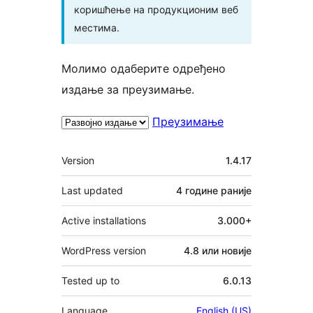
коришћење на продукционим веб
местима.
Молимо одаберите одређено
издање за преузимање.
Преузимање
Мета
Version
1.4.17
Last updated
4 године
раније
Active installations
3.000+
WordPress version
4.8 или новије
Tested up to
6.0.13
Language
English (US)