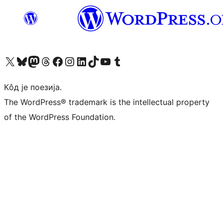
Visit our X (formerly Twitter) account
Посетите наш Bluesky налог
Visit our Mastodon account
Посетите наш налог на Threads-у
Visit our Facebook page
Посетите наш Инстаграм налог
Visit our LinkedIn account
Посетите наш TikTok налог
Visit our YouTube channel
Посетите наш Tumblr налог
Кôд је поезија.
The WordPress® trademark is the intellectual property
of the WordPress Foundation.