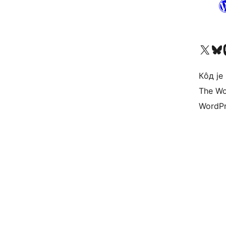
Visit our X (formerly 
Посетите наш
Vi
Кôд је
The Wo
WordPr