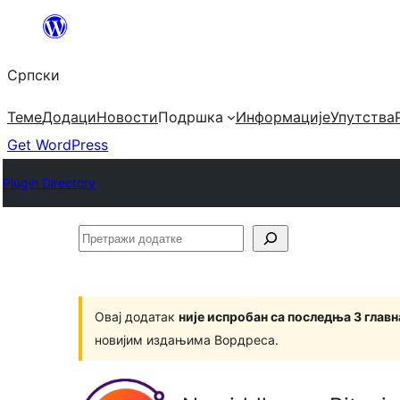
Скочи
на
Српски
садржај
Теме
Додаци
Новости
Подршка
Информације
Упутства
Get WordPress
Plugin Directory
Претражи
додатке
Овај додатак
није испробан са последња 3 глав
новијим издањима Вордреса.