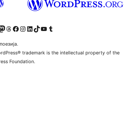
Twitter) account
 Bluesky налог
sit our Mastodon account
Посетите наш налог на Threads-у
Visit our Facebook page
Посетите наш Инстаграм налог
Visit our LinkedIn account
Посетите наш TikTok налог
Visit our YouTube channel
Посетите наш Tumblr налог
 поезија.
rdPress® trademark is the intellectual property of the
ess Foundation.