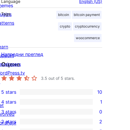
Language
English (US)
hemes
lugins
Tags
bitcoin
bitcoin payment
atterns
crypto
cryptocurrency
woocommerce
earn
Напредни преглед
upport
Оцене
evelopers
ordPress.tv
3.5
out of 5 stars.
↗
5 stars
10
10
4 stars
1
5-
et
1
3 stars
0
star
nvolved
4-
0
2 stars
2
reviews
огађаји
star
3-
2