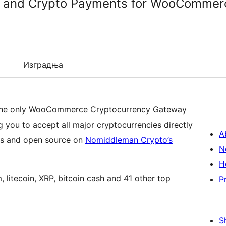
n and Crypto Payments for WooCommer
Изградња
de the only WooCommerce Cryptocurrency Gateway
 you to accept all major cryptocurrencies directly
A
ees and open source on
Nomiddleman Crypto’s
N
H
 litecoin, XRP, bitcoin cash and 41 other top
P
S