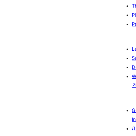
T
P
P
L
S
D
W
G
I
Д