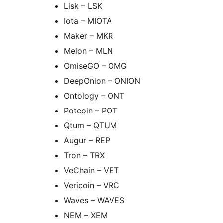
Lisk – LSK
Iota – MIOTA
Maker – MKR
Melon – MLN
OmiseGO – OMG
DeepOnion – ONION
Ontology – ONT
Potcoin – POT
Qtum – QTUM
Augur – REP
Tron – TRX
VeChain – VET
Vericoin – VRC
Waves – WAVES
NEM – XEM