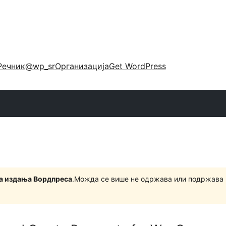
Речник
@wp_sr
Организација
Get WordPress
на издања Вордпреса
.Можда се више не одржава или подржава 