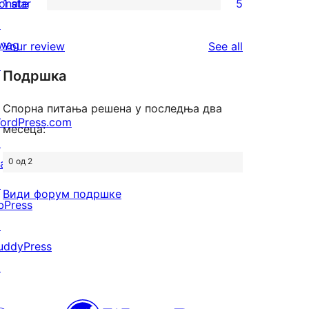
onate
1 star
5
review
star
2-
5
↗
reviews
star
1-
wag
reviews
Your review
See all
reviews
star
↗
Подршка
reviews
Спорна питања решена у последња два
ordPress.com
месеца:
↗
0 од 2
att
↗
Види форум подршке
bPress
↗
uddyPress
↗