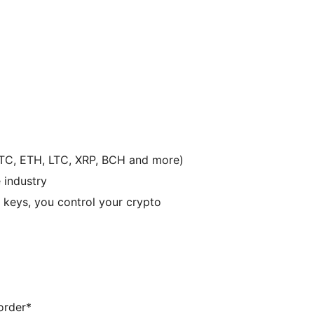
TC, ETH, LTC, XRP, BCH and more)
 industry
r keys, you control your crypto
order*