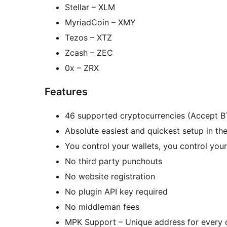
Stellar – XLM
MyriadCoin – XMY
Tezos – XTZ
Zcash – ZEC
0x – ZRX
Features
46 supported cryptocurrencies (Accept B
Absolute easiest and quickest setup in the
You control your wallets, you control you
No third party punchouts
No website registration
No plugin API key required
No middleman fees
MPK Support – Unique address for every 