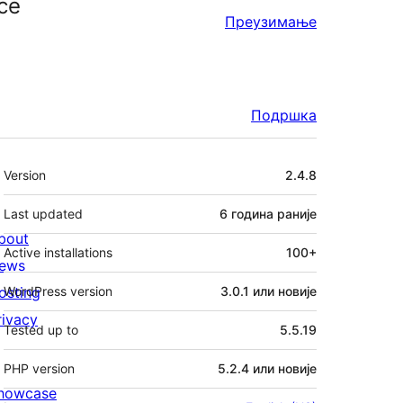
ce
Преузимање
Подршка
Мета
Version
2.4.8
Last updated
6 година
раније
bout
Active installations
100+
ews
osting
WordPress version
3.0.1 или новије
rivacy
Tested up to
5.5.19
PHP version
5.2.4 или новије
howcase