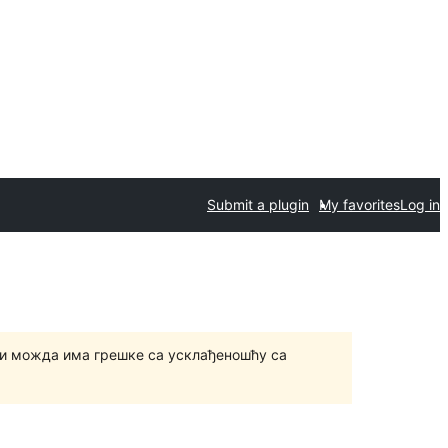
Submit a plugin
My favorites
Log in
и можда има грешке са усклађеношћу са