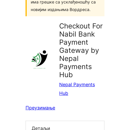
има грешке са усклађеношћу са
новијим издањима Вордреса.
Checkout For
Nabil Bank
Payment
Gateway by
Nepal
Payments
Hub
Nepal Payments
Hub
Преузимање
Детаљи