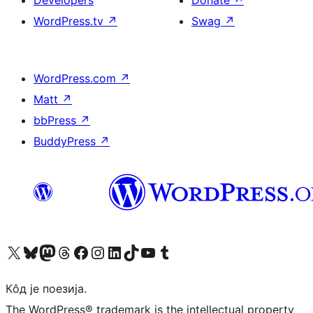
WordPress.tv
↗
Swag
↗
WordPress.com
↗
Matt
↗
bbPress
↗
BuddyPress
↗
Visit our X (formerly Twitter) account
Посетите наш Bluesky налог
Visit our Mastodon account
Посетите наш налог на Threads-у
Visit our Facebook page
Посетите наш Инстаграм налог
Visit our LinkedIn account
Посетите наш TikTok налог
Visit our YouTube channel
Посетите наш Tumblr налог
Кôд је поезија.
The WordPress® trademark is the intellectual property