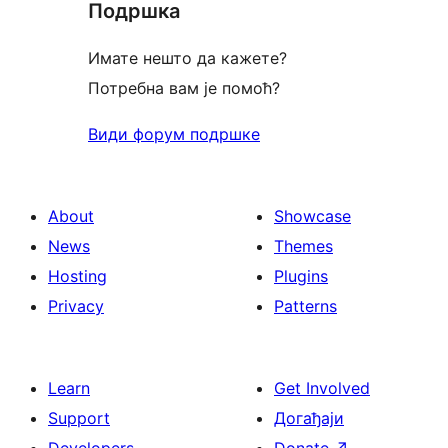
Подршка
Имате нешто да кажете?
Потребна вам је помоћ?
Види форум подршке
About
Showcase
News
Themes
Hosting
Plugins
Privacy
Patterns
Learn
Get Involved
Support
Догађаји
Developers
Donate
↗