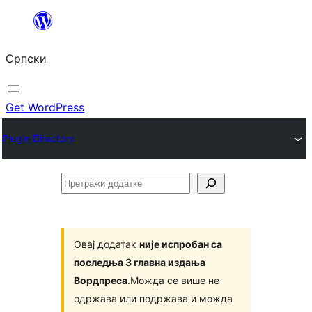
Скочи
на
Српски
садржај
Get WordPress
Plugin Directory
Претражи
додатке
Овај додатак
није испробан са
последња 3 главна издања
Вордпреса
.Можда се више не
одржава или подржава и можда